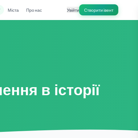
ї
Міста
Про нас
Увійти
Створити івент
ння в історії