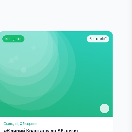
Концерти
без комісії
Сьогодні, 08 серпня
«Єдиний Квартал» до 35-річчя