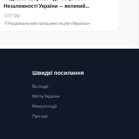
Незалежності України — великий
благодійний концерт-телезйомка
17:00
Національний палац мистецтв «Україна»
Швидкі посилання
Всі події
Міста України
Минулі події
Про нас