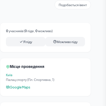
Подобається івент
0
учасників (
0
піде,
0
можливо)
Я піду
Можливо піду
Місце проведення
Київ
Палац спорту (Пл. Спортивна, 1)
Google Maps