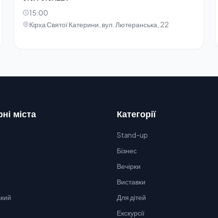
15:00
Кірха Святої Катерини, вул. Лютеранська, 22
ні міста
Категорії
Stand-up
Бізнес
Вечірки
Виставки
кий
Для дітей
Екскурсії