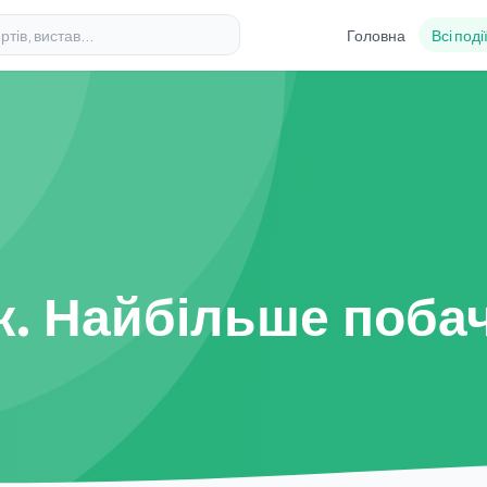
Головна
Всі поді
. Найбільше побаче