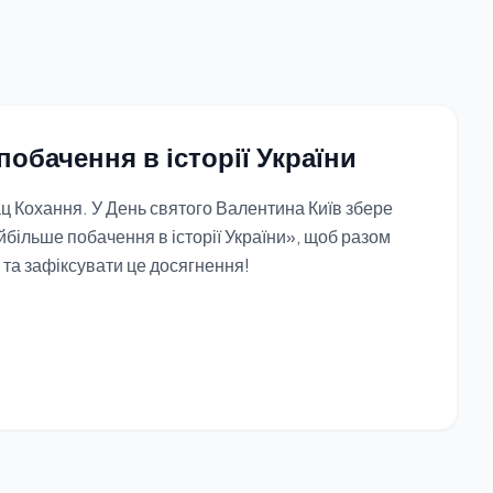
обачення в історії України
ц Кохання. У День святого Валентина Київ збере
йбільше побачення в історії України», щоб разом
 та зафіксувати це досягнення!