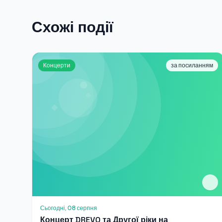
Схожі події
Концерти
за посиланням
Сьогодні, 08 серпня
Концерт DREVO та Другої ріки на