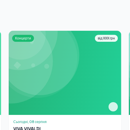
Концерти
від XXX грн
Сьогодні, 08 серпня
VIVA VIVALDI