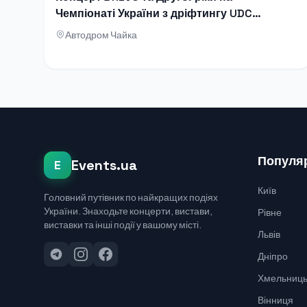
Чемпіонаті України з дріфтингу UDC
2026
Автодром Чайка
Популяр
Events.ua
E
Київ
Головний путівник по найкращих подіях
України. Знаходьте концерти, вистави,
Рівне
виставки та інші події у вашому місті.
Львів
Дніпро
Хмельниць
Вінниця