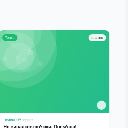
Театр
платно
Неділя, 09 серпня
Не випадкові зв'язки. Прем'єра!