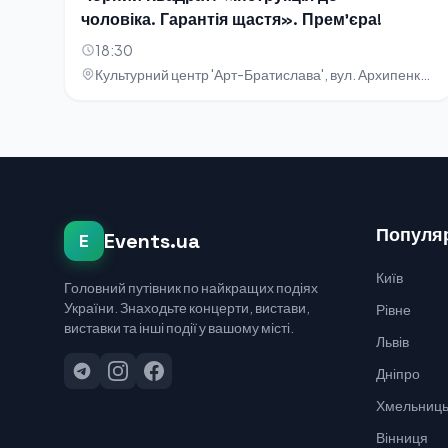
чоловіка. Гарантія щастя». Прем'єра!
18:30
Культурний центр 'Арт-Братислава', вул. Архипенка, 5
Популяр
Events.ua
E
Київ
Головний путівник по найкращих подіях
України. Знаходьте концерти, вистави,
Рівне
виставки та інші події у вашому місті.
Львів
Дніпро
Хмельниць
Вінниця