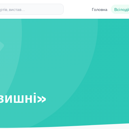
Головна
Всі поді
 вишні»