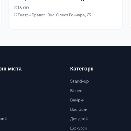
18:00
Театр «Браво». Вул. Олеся Гончара, 79
ні міста
Категорії
Stand-up
Бізнес
Вечірки
Виставки
кий
Для дітей
Екскурсії