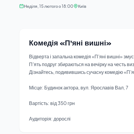
Неділя, 15 лютого о 18:00
Київ
Комедія «П'яні вишні»
Відверта і запальна комедія «П'яні вишні» змус
П'ять подруг збираються на вечірку на честь виз
Дізнайтесь, подивившись сучасну комедію «П'я
Місце: Будинок актора, вул. Ярославів Вал, 7
Вартість: від 350 грн
Аудиторія: дорослі