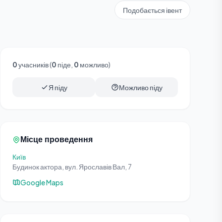
Подобається івент
0
учасників (
0
піде,
0
можливо)
Я піду
Можливо піду
Місце проведення
Київ
Будинок актора, вул. Ярославів Вал, 7
Google Maps