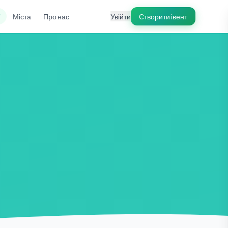
ї
Міста
Про нас
Увійти
Створити івент