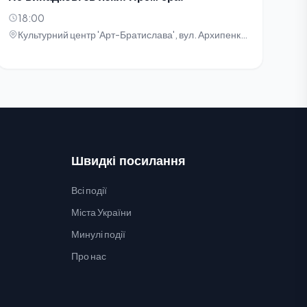
18:00
Культурний центр 'Арт-Братислава', вул. Архипенка, 5
Швидкі посилання
Всі події
Міста України
Минулі події
Про нас