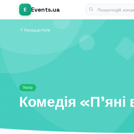
Events.ua
E
Назад до Київ
Театр
Комедія «П'яні