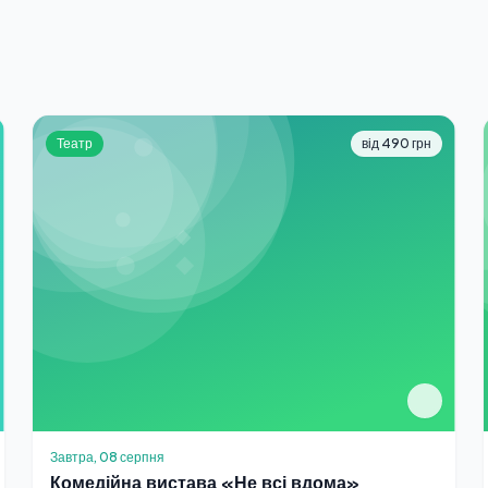
Театр
від 490 грн
Завтра, 08 серпня
Комедійна вистава «Не всі вдома»