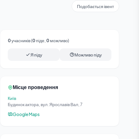
Подобається івент
0
учасників (
0
піде,
0
можливо)
Я піду
Можливо піду
Місце проведення
Київ
Будинок актора, вул. Ярославів Вал, 7
Google Maps