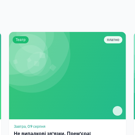
Театр
платно
Завтра, 09 серпня
Не випадкові зв'язки. Прем'єра!