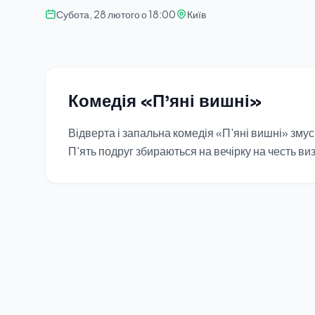
Субота, 28 лютого о 18:00
Київ
Комедія «П'яні вишні»
Відверта і запальна комедія «П'яні вишні» змус
П'ять подруг збираються на вечірку на честь виз