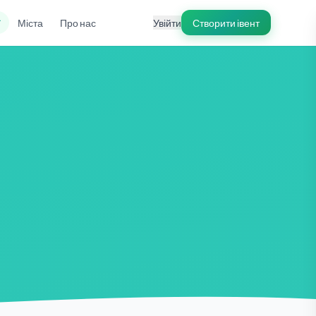
ї
Міста
Про нас
Увійти
Створити івент