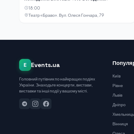
18:00
Театр «Браво». Вул. Олеся Гончара, 79
Популяр
Events.ua
E
Київ
Головний путівник по найкращих подіях
України. Знаходьте концерти, вистави,
Рівне
виставки та інші події у вашому місті.
Львів
Дніпро
Хмельниць
Вінниця
Одеса