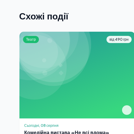
Схожі події
Театр
від 490 грн
Сьогодні, 08 серпня
Комедійна вистава «Не всі вдома»