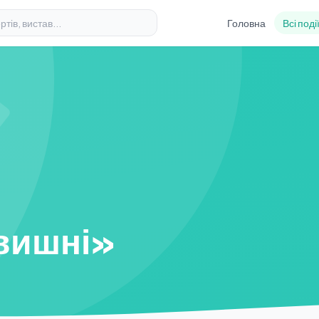
Головна
Всі поді
 вишні»