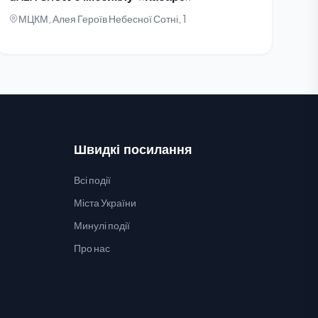
МЦКМ, Алея Героїв Небесної Сотні, 1
Швидкі посилання
Всі події
Міста України
Минулі події
Про нас