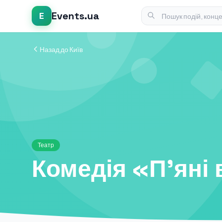
Events.ua
E
Назад до Київ
Театр
Комедія «П'яні