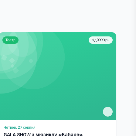
Театр
від XXX грн
Четвер, 27 серпня
GALA SHOW з мюзиклу «Кабаре»