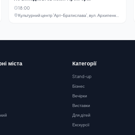
18:00
Культурний центр 'Арт-Братислава', вул. Архипенка, 5
ні міста
Категорії
Stand-up
Бізнес
Вечірки
Виставки
кий
Для дітей
Екскурсії