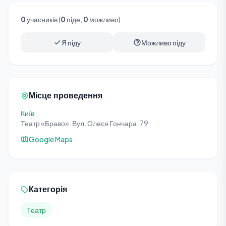
0
учасників (
0
піде,
0
можливо)
Я піду
Можливо піду
Місце проведення
Київ
Театр «Браво». Вул. Олеся Гончара, 79
Google Maps
Категорія
Театр