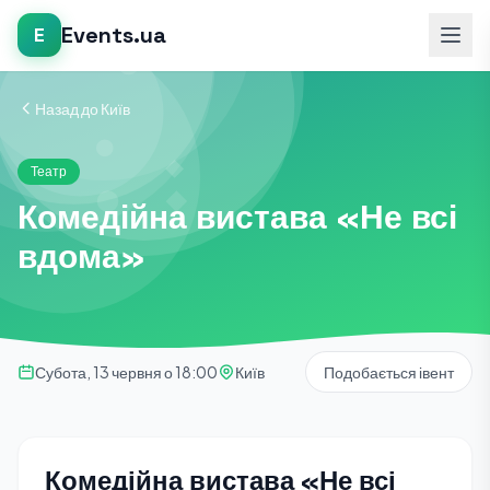
Events.ua
E
Назад до Київ
Театр
Комедійна вистава «Не всі
вдома»
Субота, 13 червня о 18:00
Київ
Подобається івент
Комедійна вистава «Не всі