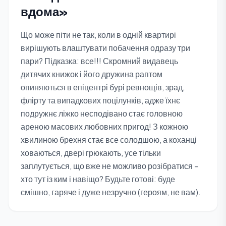
вдома»
Що може піти не так, коли в одній квартирі
вирішують влаштувати побачення одразу три
пари? Підказка: все!!! Скромний видавець
дитячих книжок і його дружина раптом
опиняються в епіцентрі бурі ревнощів, зрад,
флірту та випадкових поцілунків, адже їхнє
подружнє ліжко несподівано стає головною
ареною масових любовних пригод! З кожною
хвилиною брехня стає все солодшою, а коханці
ховаються, двері грюкають, усе тільки
заплутується, що вже не можливо розібратися -
хто тут із ким і навіщо? Будьте готові: буде
смішно, гаряче і дуже незручно (героям, не вам).