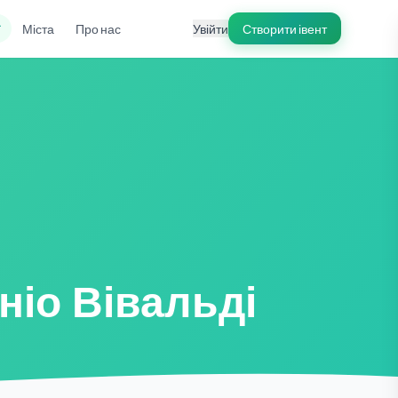
ї
Міста
Про нас
Увійти
Створити івент
ніо Вівальді