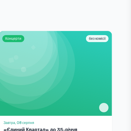
Концерти
без комісії
Завтра, 08 серпня
«Єдиний Квартал» до 35-річчя