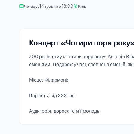
Четвер, 14 травня о 18:00
Київ
Концерт «Чотири пори року»
300 років тому «Чотири пори року» Антоніо Ві
емоціями. Подорож у часі, сповнена емоцій, які
Місце: Філармонія
Вартість: від XXX грн
Аудиторія: дорослі|сім'ї|молодь