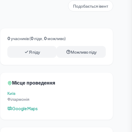
Подобається івент
0
учасників (
0
піде,
0
можливо)
Я піду
Можливо піду
Місце проведення
Київ
Філармонія
Google Maps