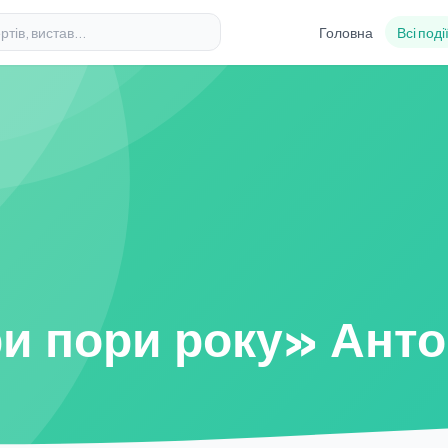
Головна
Всі поді
и пори року» Анто