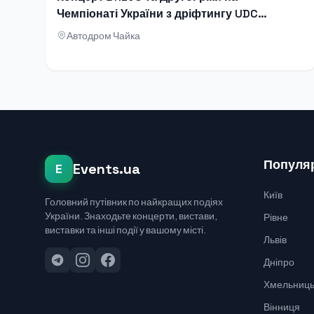
Чемпіонаті України з дріфтингу UDC
2026
Автодром Чайка
Популяр
Events.ua
E
Київ
Головний путівник по найкращих подіях
України. Знаходьте концерти, вистави,
Рівне
виставки та інші події у вашому місті.
Львів
Дніпро
Хмельниць
Вінниця