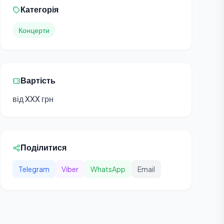
Категорія
Концерти
Вартість
від XXX грн
Поділитися
Telegram
Viber
WhatsApp
Email