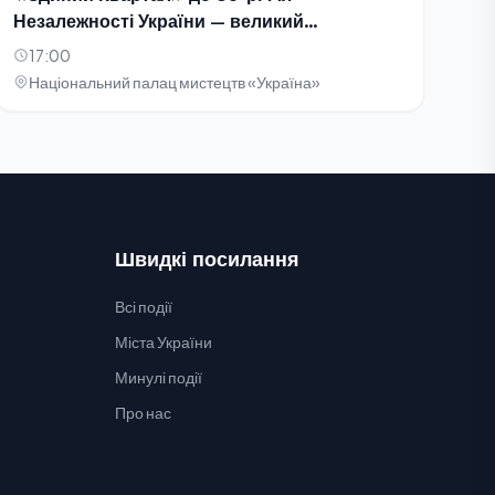
Незалежності України — великий
благодійний концерт-телезйомка
17:00
Національний палац мистецтв «Україна»
Швидкі посилання
Всі події
Міста України
Минулі події
Про нас