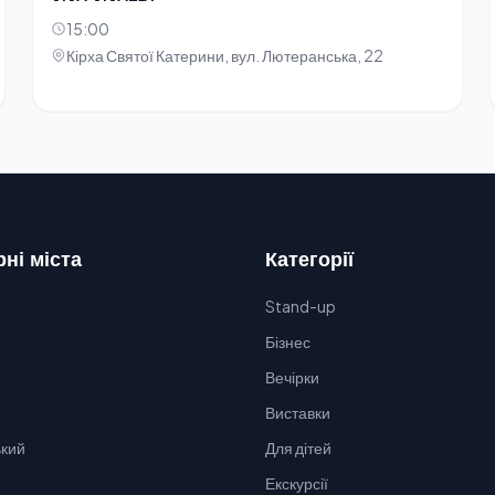
15:00
Кірха Святої Катерини, вул. Лютеранська, 22
ні міста
Категорії
Stand-up
Бізнес
Вечірки
Виставки
кий
Для дітей
Екскурсії