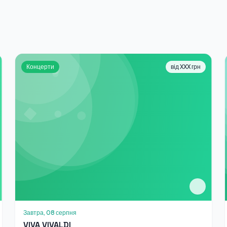
Концерти
від XXX грн
Завтра, 08 серпня
VIVA VIVALDI