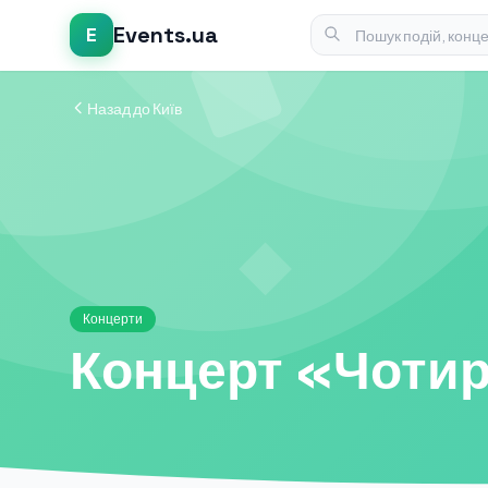
Events.ua
E
Назад до Київ
Концерти
Концерт «Чотир