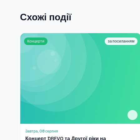
Схожі події
Концерти
за посиланням
Завтра, 08 серпня
Концерт DREVO та Другої ріки на