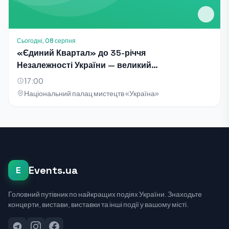
Сьогодні, 08 серпня
«Єдиний Квартал» до 35-річчя
Незалежності України — великий
благодійний концерт-телезйомка
17:00
Національний палац мистецтв «Україна»
Events.ua
E
Головний путівник по найкращих подіях України. Знаходьте
концерти, вистави, виставки та інші події у вашому місті.