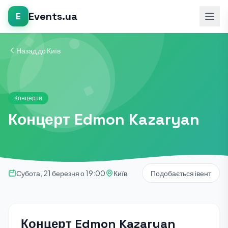
Events.ua
E
Назад до Київ
Концерти
Концерт Edmon Kazaryan
Субота, 21 березня о 19:00
Київ
Подобається івент
Концерт Edmon Kazaryan