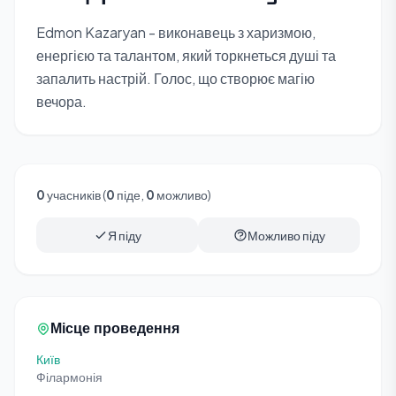
Edmon Kazaryan - виконавець з харизмою,
енергією та талантом, який торкнеться душі та
запалить настрій. Голос, що створює магію
вечора.
0
учасників (
0
піде,
0
можливо)
Я піду
Можливо піду
Місце проведення
Київ
Філармонія