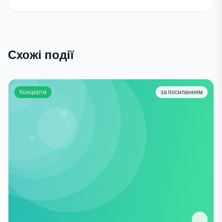
Схожі події
Концерти
за посиланням