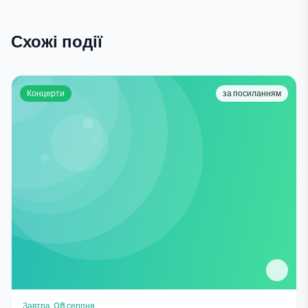
Схожі події
Концерти
за посиланням
Завтра, 08 серпня