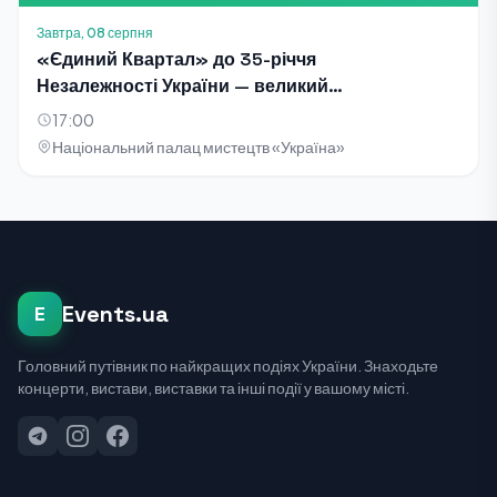
Завтра, 08 серпня
«Єдиний Квартал» до 35-річчя
Незалежності України — великий
благодійний концерт-телезйомка
17:00
Національний палац мистецтв «Україна»
Events.ua
E
Головний путівник по найкращих подіях України. Знаходьте
концерти, вистави, виставки та інші події у вашому місті.