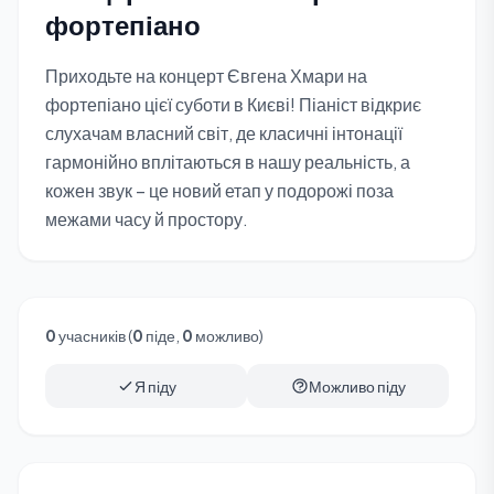
фортепіано
Приходьте на концерт Євгена Хмари на
фортепіано цієї суботи в Києві! Піаніст відкриє
слухачам власний світ, де класичні інтонації
гармонійно вплітаються в нашу реальність, а
кожен звук – це новий етап у подорожі поза
межами часу й простору.
0
учасників (
0
піде,
0
можливо)
Я піду
Можливо піду