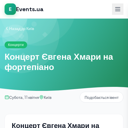
Events.ua
E
Назад до Київ
Концерти
Концерт Євгена Хмари на
фортепіано
Субота, 11 квітня
Київ
Подобається івент
Концерт Євгена Хмари на