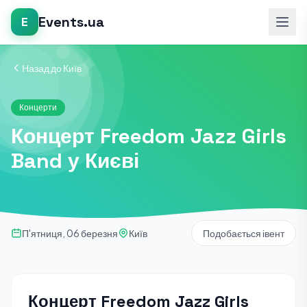
Events.ua
E
Назад до Київ
Концерти
Концерт Freedom Jazz Girls
Band у Києві
П'ятниця, 06 березня
Київ
Подобається івент
Концерт Freedom Jazz Girls