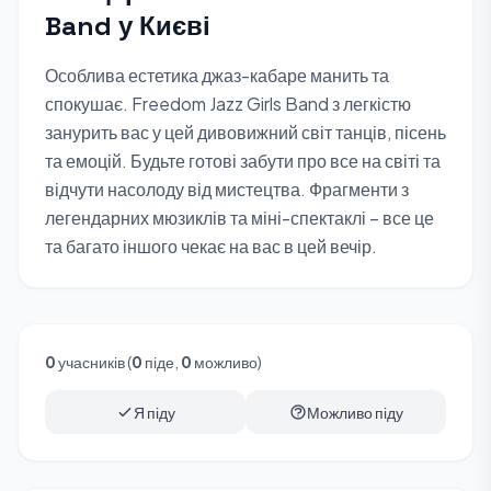
Band у Києві
Особлива естетика джаз-кабаре манить та
спокушає. Freedom Jazz Girls Band з легкістю
занурить вас у цей дивовижний світ танців, пісень
та емоцій. Будьте готові забути про все на світі та
відчути насолоду від мистецтва. Фрагменти з
легендарних мюзиклів та міні-спектаклі – все це
та багато іншого чекає на вас в цей вечір.
0
учасників (
0
піде,
0
можливо)
Я піду
Можливо піду