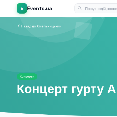
Events.ua
E
Назад до Хмельницький
Концерти
Концерт гурту 