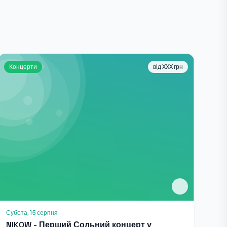
Концерти
від XXX грн
Субота, 15 серпня
NIKOW - Перший Сольний концерт у