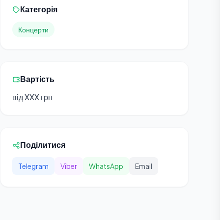
Категорія
Концерти
Вартість
від XXX грн
Поділитися
Telegram
Viber
WhatsApp
Email