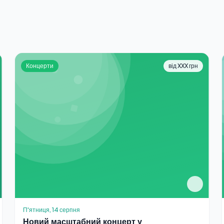
Концерти
від XXX грн
П'ятниця, 14 серпня
Новий масштабний концерт у