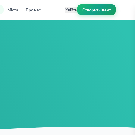
ї
Міста
Про нас
Увійти
Створити івент