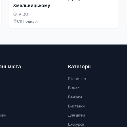
Хмельницькому
19:00
СК Поділля
ні міста
Категорії
Stand-up
Бізнес
Вечірки
Виставки
кий
Для дітей
Екскурсії