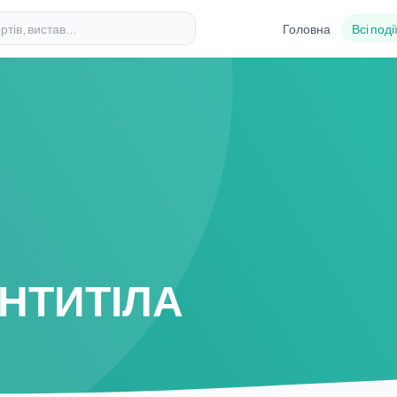
Головна
Всі поді
АНТИТІЛА