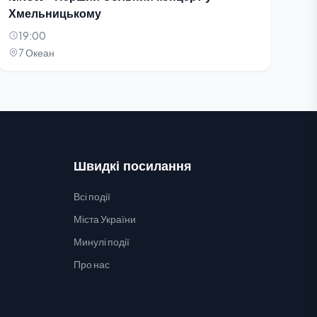
Хмельницькому
19:00
7 Океан
Швидкі посилання
Всі події
Міста України
Минулі події
Про нас