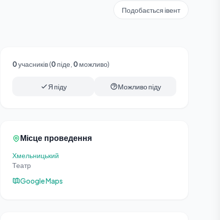
Подобається івент
0
учасників (
0
піде,
0
можливо)
Я піду
Можливо піду
Місце проведення
Хмельницький
Театр
Google Maps