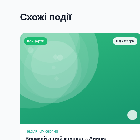
Схожі події
Концерти
від XXX грн
Неділя, 09 серпня
Великий літній концерт з Анною