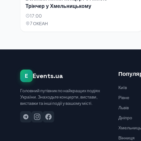
Трінчер у Хмельницькому
17:00
7 ОКЕАН
Популяр
Events.ua
E
Київ
Головний путівник по найкращих подіях
України. Знаходьте концерти, вистави,
Рівне
виставки та інші події у вашому місті.
Львів
Дніпро
Хмельниць
Вінниця