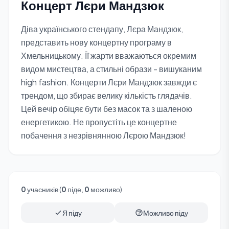
Концерт Лєри Мандзюк
Діва українського стендапу, Лєра Мандзюк,
представить нову концертну програму в
Хмельницькому. Її жарти вважаються окремим
видом мистецтва, а стильні образи - вишуканим
high fashion. Концерти Лєри Мандзюк завжди є
трендом, що збирає велику кількість глядачів.
Цей вечір обіцяє бути без масок та з шаленою
енергетикою. Не пропустіть це концертне
побачення з незрівнянною Лєрою Мандзюк!
0
учасників (
0
піде,
0
можливо)
Я піду
Можливо піду