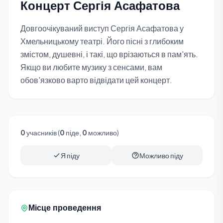
Концерт Сергія Асафатова
Довгоочікуваний виступ Сергія Асафатова у
Хмельницькому театрі. Його пісні з глибоким
змістом, душевні, і такі, що врізаються в пам'ять.
Якщо ви любите музику з сенсами, вам
обов'язково варто відвідати цей концерт.
0
учасників (
0
піде,
0
можливо)
Я піду
Можливо піду
Місце проведення