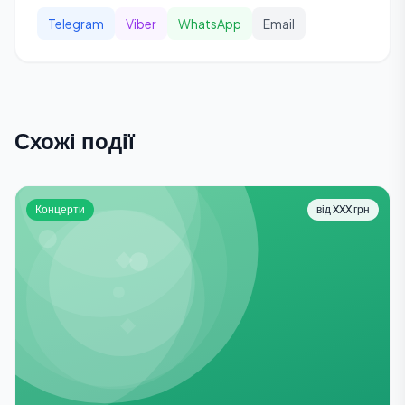
Telegram
Viber
WhatsApp
Email
Схожі події
Концерти
від XXX грн