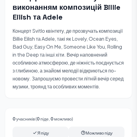
виконанням композицій Billie
Eilish та Adele
Концерт Svitlo квінтету, де прозвучать композиції
Billie Eilish та Adele, такі як Lovely, Ocean Eyes,
Bad Guy, Easy On Me, Someone Like You, Rolling
in the Deep та інші хіти. Вечір наповнений
особливою атмосферою, де ніжність поєднується
з глибиною, а знайомі мелодії відкриються по-
новому. Запрошуємо провести літній вечір серед
музики, троянд та особливих моментів.
0
учасників (
0
піде,
0
можливо)
Я піду
Можливо піду