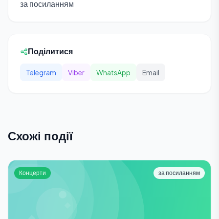
за посиланням
Поділитися
Telegram
Viber
WhatsApp
Email
Схожі події
Концерти
за посиланням