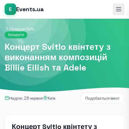
Events.ua
E
Назад до Київ
Концерти
Концерт Svitlo квінтету з
виконанням композицій
Billie Eilish та Adele
Неділя, 28 червня
Київ
Подобається івент
Концерт Svitlo квінтету з