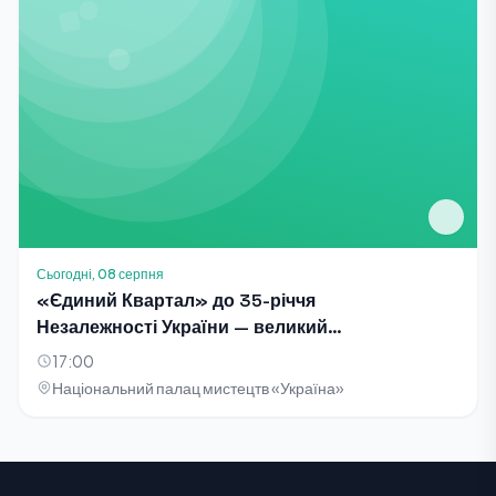
Сьогодні, 08 серпня
«Єдиний Квартал» до 35-річчя
Незалежності України — великий
благодійний концерт-телезйомка
17:00
Національний палац мистецтв «Україна»