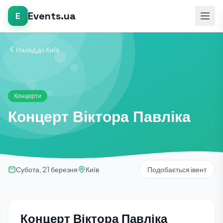
Events.ua
E
Назад до Київ
Концерти
Концерт Віктора Павліка
Субота, 21 березня
Київ
Подобається івент
Концерт Віктора Павліка