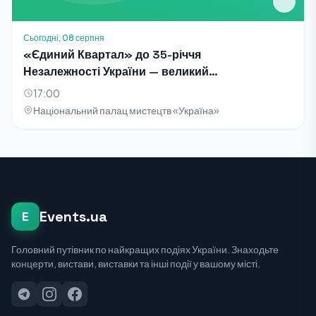
Сьогодні, 08 серпня
«Єдиний Квартал» до 35-річчя
Незалежності України — великий
благодійний концерт-телезйомка
17:00
Національний палац мистецтв «Україна»
Events.ua
E
Головний путівник по найкращих подіях України. Знаходьте
концерти, вистави, виставки та інші події у вашому місті.