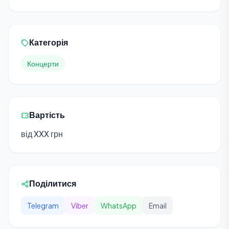
Категорія
Концерти
Вартість
від XXX грн
Поділитися
Telegram
Viber
WhatsApp
Email