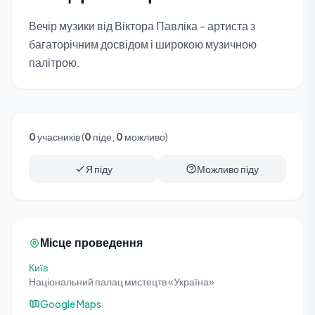
Вечір музики від Віктора Павліка - артиста з
багаторічним досвідом і широкою музичною
палітрою.
0
учасників (
0
піде,
0
можливо)
Я піду
Можливо піду
Місце проведення
Київ
Національний палац мистецтв «Україна»
Google Maps