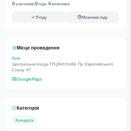
0
учасників (
0
піде,
0
можливо)
Я піду
Можливо піду
Місце проведення
Київ
Центральна площа ТРЦ Retroville. Пр. Європейського
Союзу, 47
Google Maps
Категорія
Концерти