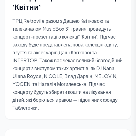
'Квітни'
ТРЦ Retroville разом з Дашею Квітковою та
телеканалом MusicBox 31 травня проведуть
концерт-презентацію колекції 'Квітни'. Під час
заходу буде представлена нова колекція одягу,
взуття та аксесуарів Даші Квіткової та
INTERTOP. Також вас чекає великий благодійний
концерт з виступом таких артистів, як DJ Nana,
Uliana Royce, NICOLE, Влад Дарвін, MELOVIN,
YOGEN, та Наталія Могилевська. Під час
концерту будуть збирати кошти на лікування
дітей, які борються з раком — підопічних фонду
Таблеточки.