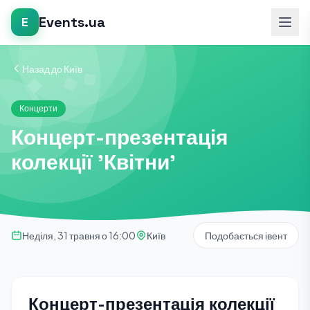
Events.ua
E
Назад до Київ
Концерти
Концерт-презентація
колекції 'Квітни'
Неділя, 31 травня о 16:00
Київ
Подобається івент
Концерт-презентація колекції