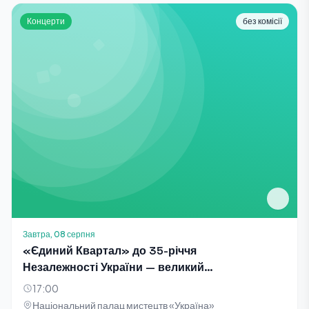
Концерти
без комісії
Завтра, 08 серпня
«Єдиний Квартал» до 35-річчя
Незалежності України — великий
благодійний концерт-телезйомка
17:00
Національний палац мистецтв «Україна»