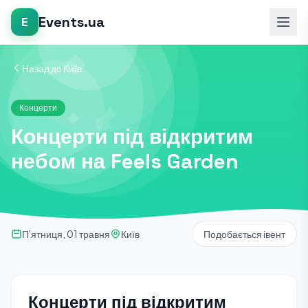
Events.ua
E
Назад до Київ
Концерти
Концерти під відкритим
небом на Feels Garden
П'ятниця, 01 травня
Київ
Подобається івент
Концерти під відкритим