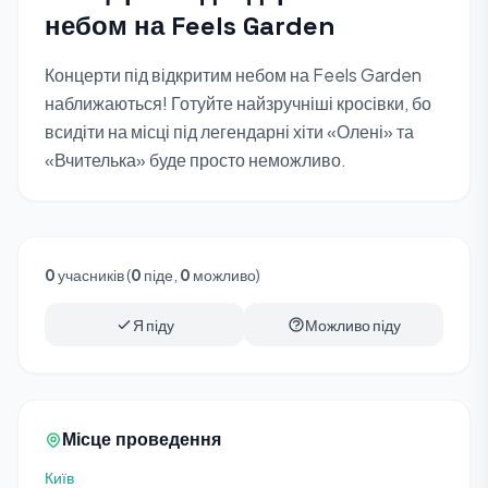
небом на Feels Garden
Концерти під відкритим небом на Feels Garden
наближаються! Готуйте найзручніші кросівки, бо
всидіти на місці під легендарні хіти «Олені» та
«Вчителька» буде просто неможливо.
0
учасників (
0
піде,
0
можливо)
Я піду
Можливо піду
Місце проведення
Київ