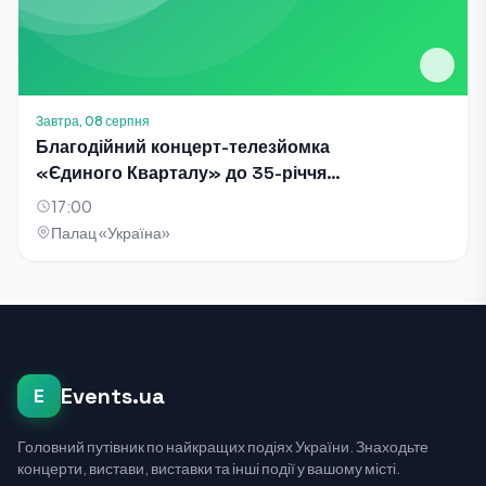
Завтра, 08 серпня
Благодійний концерт-телезйомка
«Єдиного Кварталу» до 35-річчя
Незалежності України
17:00
Палац «Україна»
Events.ua
E
Головний путівник по найкращих подіях України. Знаходьте
концерти, вистави, виставки та інші події у вашому місті.