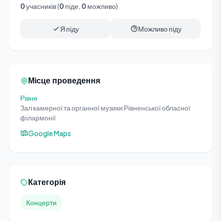
0
учасників (
0
піде,
0
можливо)
Я піду
Можливо піду
Місце проведення
Рівне
Зал камерної та органної музики Рівненської обласної
філармонії
Google Maps
Категорія
Концерти