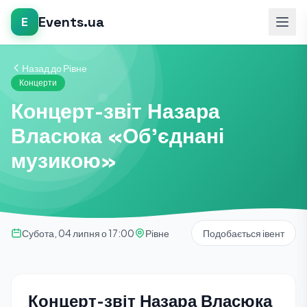
Events.ua
E
Назад до Рівне
Концерти
Концерт-звіт Назара
Власюка «Об’єднані
музикою»
Субота, 04 липня о 17:00
Рівне
Подобається івент
Концерт-звіт Назара Власюка