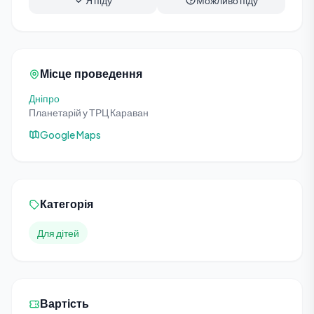
Я піду
Можливо піду
Місце проведення
Дніпро
Планетарій у ТРЦ Караван
Google Maps
Категорія
Для дітей
Вартість