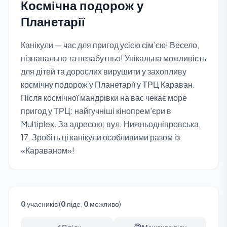
Космічна подорож у
Планетарії
Канікули — час для пригод усією сім’єю! Весело,
пізнавально та незабутньо! Унікальна можливість
для дітей та дорослих вирушити у захопливу
космічну подорож у Планетарії у ТРЦ Караван.
Після космічної мандрівки на вас чекає море
пригод у ТРЦ: найгучніші кінопрем'єри в
Multiplex. За адресою: вул. Нижньодніпровська,
17. Зробіть ці канікули особливими разом із
«Караваном»!
0
учасників (
0
піде,
0
можливо)