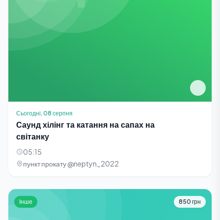
Сьогодні, 08 серпня
Саунд хілінг та катання на сапах на
світанку
05:15
пункт прокату @neptyn_2022
Інше
850 грн