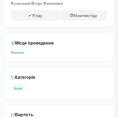
0
учасників (
0
піде,
0
можливо)
Я піду
Можливо піду
Місце проведення
Вінниця
Категорія
Інше
Вартість