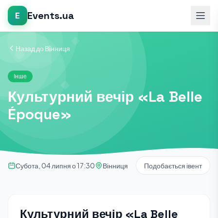
Events.ua
E
Назад до Вінниця
Інше
Культурний вечір «La Belle
Époque»
Субота, 04 липня о 17:30
Вінниця
Подобається івент
Культурний вечір «La Belle