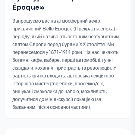
Époque»
Запрошуємо вас на атмосферний вечір,
присвячений Belle Époque (Прекрасна епоха) -
періоду, який називають останнім безтурботним
святом Європи перед бурями ХХ століття. Ми
перенесемося у 1871-1914 роки. На нас чекають
богемні кафе, кабаре, перші автомобілі, гучні
скандали, кохання, пристрасть та революція. У
вартість квитка входить: авторська лекція про
історію та мистецтво епохи, просекко/сік,
вишукані смаколики до напою, можливість
долучитися до мініекскурсії локацією (за
бажанням, після основної частини).