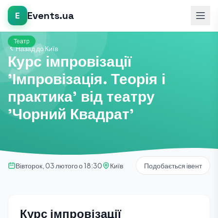
Events.ua
E
Театр
Назад до Київ
Курс імпровізації
'Імпровізація. Теорія і
практика' від театру
'Чорний Квадрат'
Вівторок, 03 лютого о 18:30
Київ
Подобається івент
Курс імпровізації