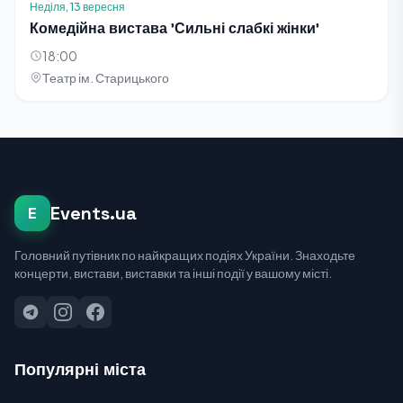
Неділя, 13 вересня
Комедійна вистава 'Сильні слабкі жінки'
18:00
Театр ім. Старицького
Events.ua
E
Головний путівник по найкращих подіях України. Знаходьте
концерти, вистави, виставки та інші події у вашому місті.
Популярні міста