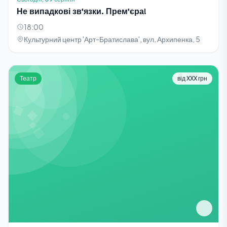
Не випадкові зв'язки. Прем'єра!
18:00
Культурний центр 'Арт-Братислава', вул. Архипенка, 5
Театр
від XXX грн