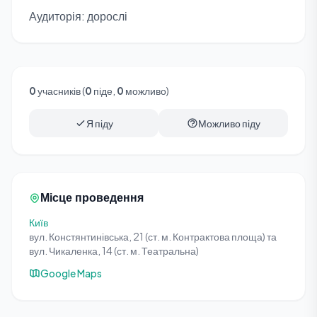
Аудиторія: дорослі
0
учасників (
0
піде,
0
можливо)
Я піду
Можливо піду
Місце проведення
Київ
вул. Констянтинівська, 21 (ст. м. Контрактова площа) та
вул. Чикаленка, 14 (ст. м. Театральна)
Google Maps