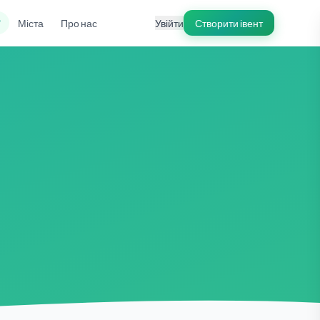
ї
Міста
Про нас
Увійти
Створити івент