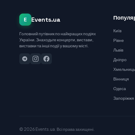
Популяр
Events.ua
E
Київ
Головний путівник по найкращих подіях
України. Знаходьте концерти, вистави,
Рівне
виставки та інші події у вашому місті.
Львів
Дніпро
Хмельниць
Вінниця
Одеса
Запоріжжя
© 2026 Events.ua. Всі права захищені.