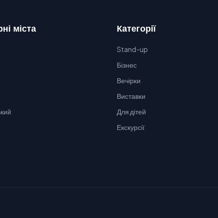
ні міста
Категорії
Stand-up
Бізнес
Вечірки
Виставки
кий
Для дітей
Екскурсії