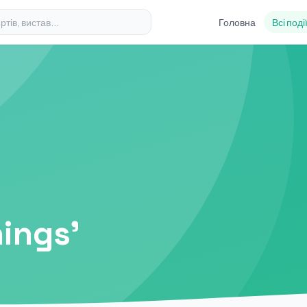
Головна
Всі поді
hings'