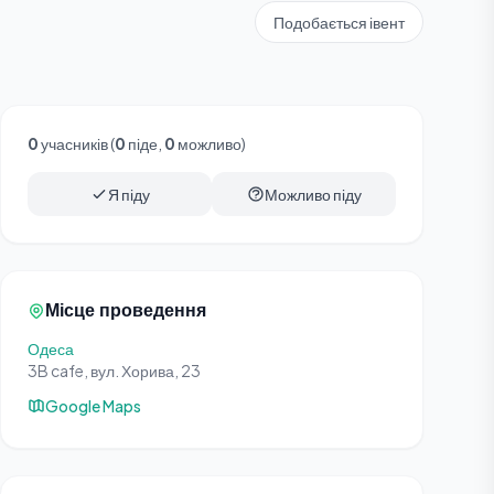
Подобається івент
0
учасників (
0
піде,
0
можливо)
Я піду
Можливо піду
Місце проведення
Одеса
3B cafe, вул. Хорива, 23
Google Maps