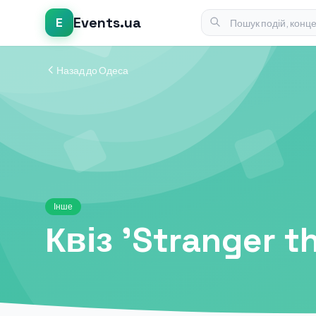
Events.ua
E
Назад до Одеса
Інше
Квіз 'Stranger t