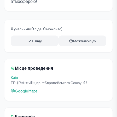
атмосферою!
0
учасників (
0
піде,
0
можливо)
Я піду
Можливо піду
Місце проведення
Київ
ТРЦ Retroville, пр-т Європейського Союзу, 47
Google Maps
Категорія