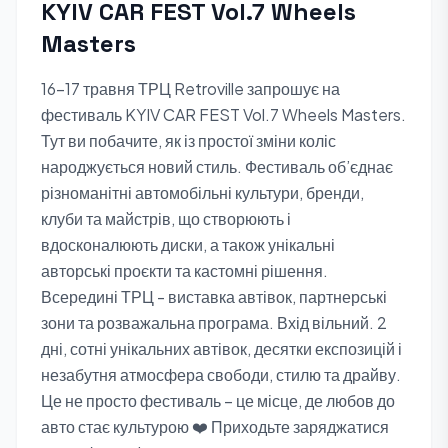
KYIV CAR FEST Vol.7 Wheels
Masters
16-17 травня ТРЦ Retroville запрошує на
фестиваль KYIV CAR FEST Vol.7 Wheels Masters.
Тут ви побачите, як із простої зміни коліс
народжується новий стиль. Фестиваль об’єднає
різноманітні автомобільні культури, бренди,
клуби та майстрів, що створюють і
вдосконалюють диски, а також унікальні
авторські проєкти та кастомні рішення.
Всередині ТРЦ - виставка автівок, партнерські
зони та розважальна програма. Вхід вільний. 2
дні, сотні унікальних автівок, десятки експозицій і
незабутня атмосфера свободи, стилю та драйву.
Це не просто фестиваль – це місце, де любов до
авто стає культурою ❤️ Приходьте заряджатися