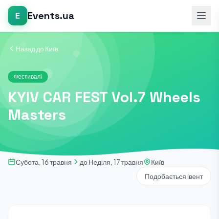
Events.ua
E
Назад до Київ
Фестивалі
KYIV CAR FEST Vol.7 Wheels
Masters
Субота, 16 травня
до Неділя, 17 травня
Київ
Подобається івент