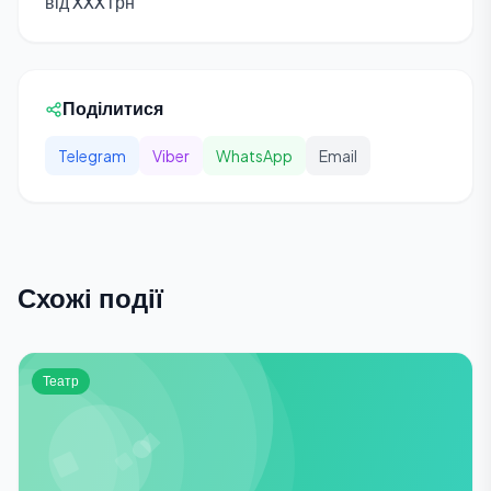
від XXX грн
Поділитися
Telegram
Viber
WhatsApp
Email
Схожі події
Театр