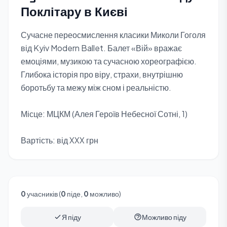
Поклітару в Києві
Сучасне переосмислення класики Миколи Гоголя
від Kyiv Modern Ballet. Балет «Вій» вражає
емоціями, музикою та сучасною хореографією.
Глибока історія про віру, страхи, внутрішню
боротьбу та межу між сном і реальністю.
Місце: МЦКМ (Алея Героїв Небесної Сотні, 1)
Вартість: від XXX грн
0
учасників (
0
піде,
0
можливо)
Я піду
Можливо піду