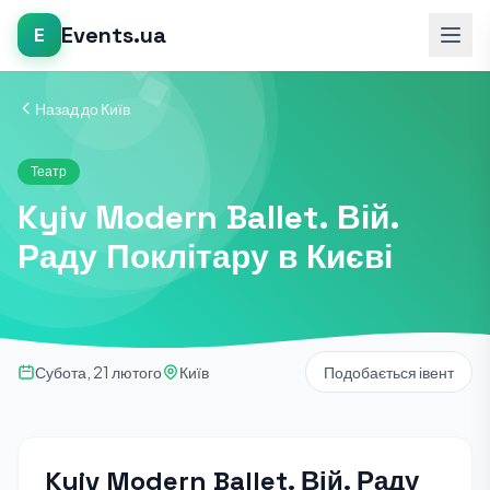
Events.ua
E
Назад до Київ
Театр
Kyiv Modern Ballet. Вій.
Раду Поклітару в Києві
Субота, 21 лютого
Київ
Подобається івент
Kyiv Modern Ballet. Вій. Раду