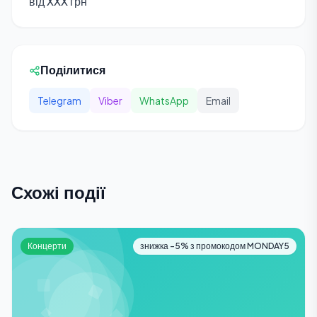
від XXX грн
Поділитися
Telegram
Viber
WhatsApp
Email
Схожі події
Концерти
знижка -5% з промокодом MONDAY5