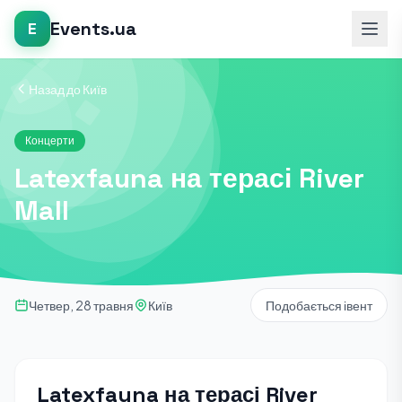
Events.ua
E
Назад до Київ
Концерти
Latexfauna на терасі River
Mall
Четвер, 28 травня
Київ
Подобається івент
Latexfauna на терасі River