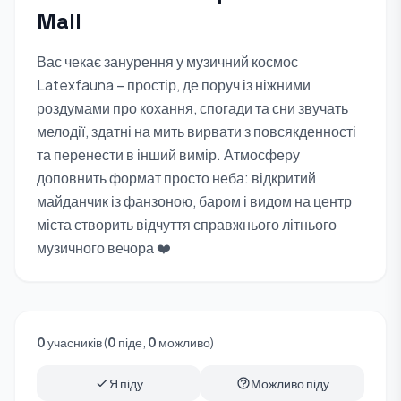
Mall
Вас чекає занурення у музичний космос
Latexfauna – простір, де поруч із ніжними
роздумами про кохання, спогади та сни звучать
мелодії, здатні на мить вирвати з повсякденності
та перенести в інший вимір. Атмосферу
доповнить формат просто неба: відкритий
майданчик із фанзоною, баром і видом на центр
міста створить відчуття справжнього літнього
музичного вечора ❤️
0
учасників (
0
піде,
0
можливо)
Я піду
Можливо піду