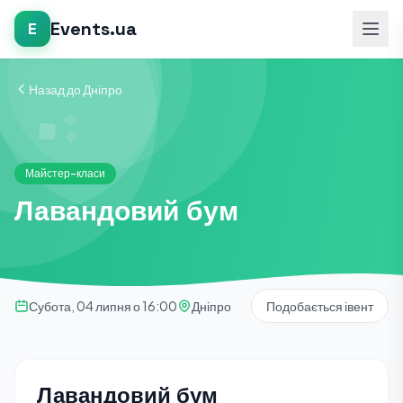
Events.ua
E
Назад до Дніпро
Майстер-класи
Лавандовий бум
Субота, 04 липня о 16:00
Дніпро
Подобається івент
Лавандовий бум