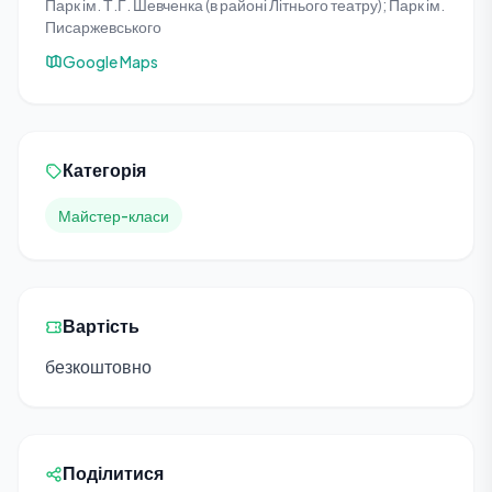
Парк ім. Т.Г. Шевченка (в районі Літнього театру); Парк ім.
Писаржевського
Google Maps
Категорія
Майстер-класи
Вартість
безкоштовно
Поділитися