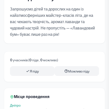
Запрошуємо дітей та дорослих на один із
найатмосферніших майстер-класів літа, де на
вас чекають творчість, аромат лаванди та
чудовий настрій. Не пропустіть — «Лавандовий
бум» буває лише раз на рік!
0
учасників (
0
піде,
0
можливо)
Я піду
Можливо піду
Місце проведення
Дніпро