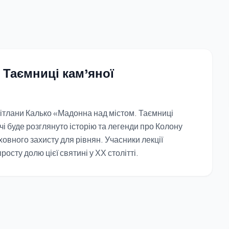
 Таємниці кам'яної
ітлани Калько «Мадонна над містом. Таємниці
чі буде розглянуто історію та легенди про Колону
ховного захисту для рівнян. Учасники лекції
росту долю цієї святині у ХХ столітті.