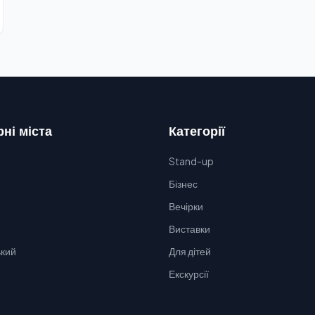
ні міста
Категорії
Stand-up
Бізнес
Вечірки
Виставки
кий
Для дітей
Екскурсії