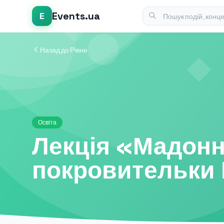
Events.ua
E
Назад до Рівне
Освіта
Лекція «Мадонна
покровительки 