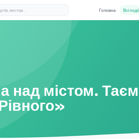
Головна
Всі поді
 над містом. Таєм
Рівного»