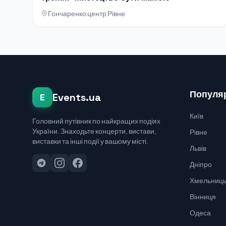
Гончаренко центр Рівне
Популяр
Events.ua
E
Київ
Головний путівник по найкращих подіях
України. Знаходьте концерти, вистави,
Рівне
виставки та інші події у вашому місті.
Львів
Дніпро
Хмельниць
Вінниця
Одеса