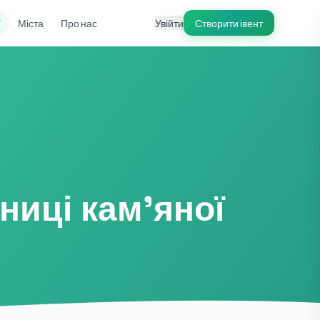
ї
Міста
Про нас
Увійти
Створити івент
ниці кам'яної