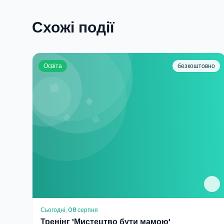
Схожі події
Освіта
безкоштовно
Сьогодні, 08 серпня
Тренінг 'Мистецтво бути мамою'