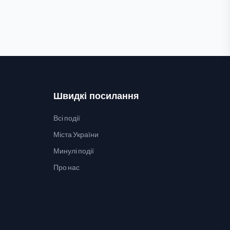
Швидкі посилання
Всі події
Міста України
Минулі події
Про нас