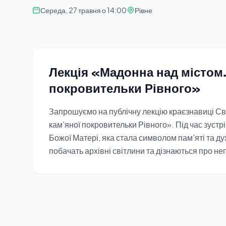
Середа, 27 травня о 14:00
Рівне
Лекція «Мадонна над містом.
покровительки Рівного»
Запрошуємо на публічну лекцію краєзнавиці Св
кам'яної покровительки Рівного». Під час зустрі
Божої Матері, яка стала символом пам'яті та ду
побачать архівні світлини та дізнаються про неп