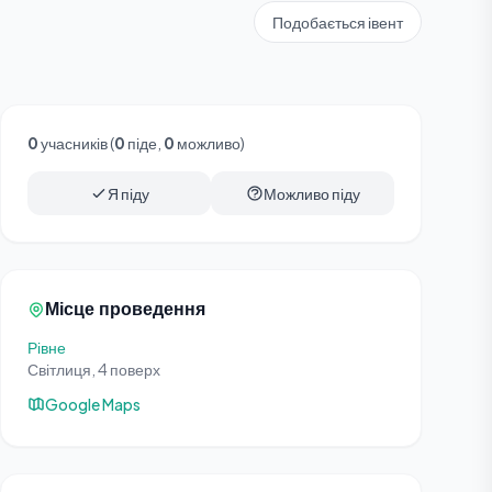
Подобається івент
0
учасників (
0
піде,
0
можливо)
Я піду
Можливо піду
Місце проведення
Рівне
Світлиця, 4 поверх
Google Maps