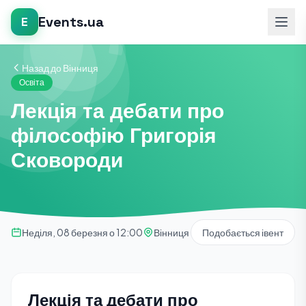
Events.ua
E
Назад до Вінниця
Освіта
Лекція та дебати про
філософію Григорія
Сковороди
Неділя, 08 березня о 12:00
Вінниця
Подобається івент
Лекція та дебати про