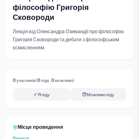
філософію Григорія
Сковороди
Лекція від Олександра Озимандії про філософію
Григорія Сковороди та дебати з філософським
осмисленням.
0
учасників (
0
піде,
0
можливо)
Я піду
Можливо піду
Місце проведення
Вінниця