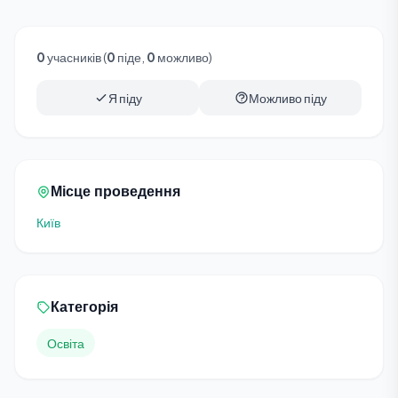
0
учасників (
0
піде,
0
можливо)
Я піду
Можливо піду
Місце проведення
Київ
Категорія
Освіта