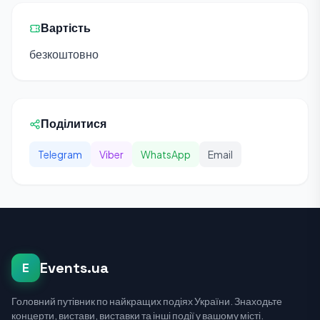
Вартість
безкоштовно
Поділитися
Telegram
Viber
WhatsApp
Email
Events.ua
E
Головний путівник по найкращих подіях України. Знаходьте
концерти, вистави, виставки та інші події у вашому місті.