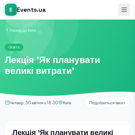
Events.ua
E
Назад до Київ
Освіта
Лекція 'Як планувати
великі витрати'
Четвер, 30 квітня о 18:30
Київ
Подобається івент
Лекція 'Як планувати великі