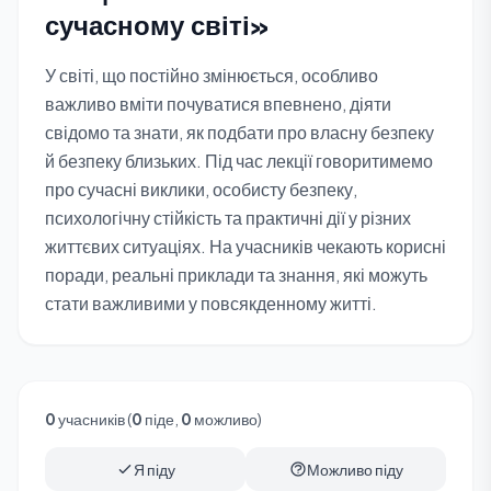
сучасному світі»
У світі, що постійно змінюється, особливо
важливо вміти почуватися впевнено, діяти
свідомо та знати, як подбати про власну безпеку
й безпеку близьких. Під час лекції говоритимемо
про сучасні виклики, особисту безпеку,
психологічну стійкість та практичні дії у різних
життєвих ситуаціях. На учасників чекають корисні
поради, реальні приклади та знання, які можуть
стати важливими у повсякденному житті.
0
учасників (
0
піде,
0
можливо)
Я піду
Можливо піду