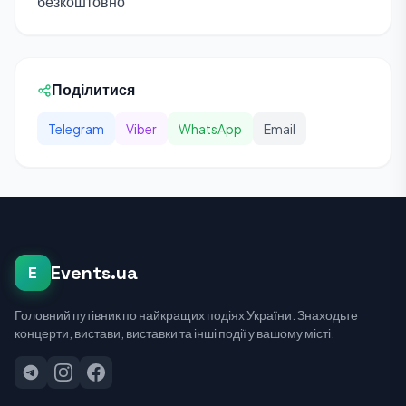
безкоштовно
Поділитися
Telegram
Viber
WhatsApp
Email
Events.ua
E
Головний путівник по найкращих подіях України. Знаходьте
концерти, вистави, виставки та інші події у вашому місті.