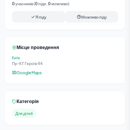
0
учасників (
0
піде,
0
можливо)
Я піду
Можливо піду
Місце проведення
Київ
Пр-КТ Героїв 44
Google Maps
Категорія
Для дітей