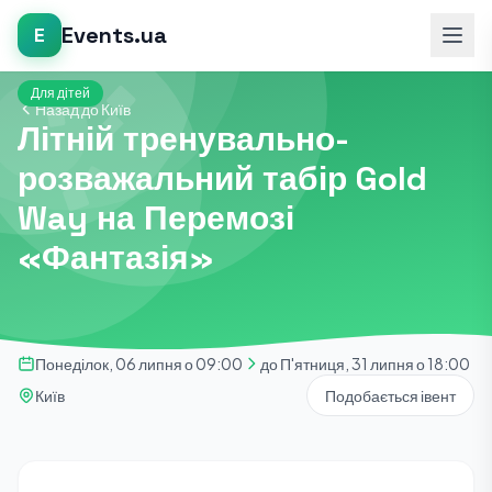
Events.ua
E
Для дітей
Назад до Київ
Літній тренувально-
розважальний табір Gold
Way на Перемозі
«Фантазія»
Понеділок, 06 липня о 09:00
до П'ятниця, 31 липня о 18:00
Київ
Подобається івент