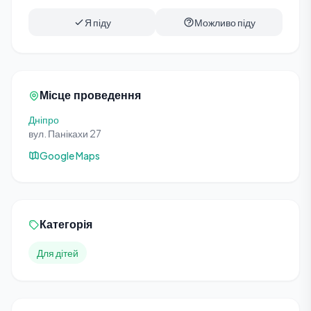
Я піду
Можливо піду
Місце проведення
Дніпро
вул. Панікахи 27
Google Maps
Категорія
Для дітей