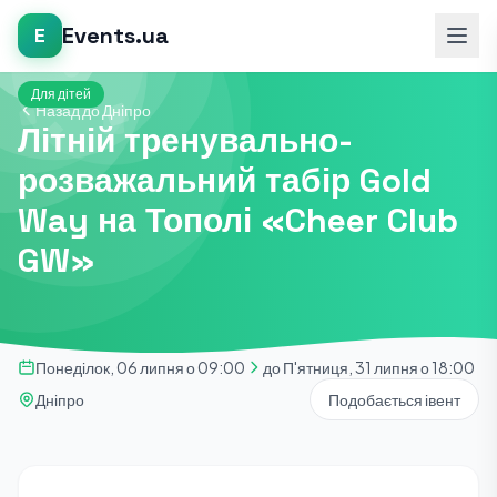
Events.ua
E
Для дітей
Назад до Дніпро
Літній тренувально-
розважальний табір Gold
Way на Тополі «Cheer Club
GW»
Понеділок, 06 липня о 09:00
до П'ятниця, 31 липня о 18:00
Дніпро
Подобається івент