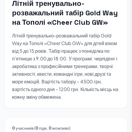
Літній тренувально-
розважальний табір Gold Way
на Тополі «Cheer Club GW»
Літній тренувально-розважальний табір Gold
Way на Тополі «Cheer Club GW» для дітей віком
від 5 до 15 років. Табір працює з понеділка по
п'ятницю з 9:00 до 18:00. У програмі: черліденг і
акробатика з професійними тренерами, творчі
активності, квести, командні ігри, нові друзі та
море емоцій. Вартість табору - 4500 грн,
вартість одного дня - 1200 грн. Кількість місць на
кожну зміну обмежена.
0
учасників (
0
піде,
0
можливо)