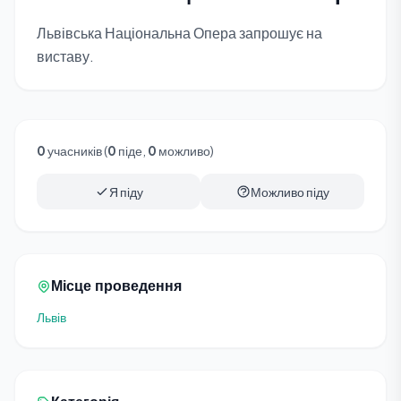
Львівська Національна Опера запрошує на
виставу.
0
учасників (
0
піде,
0
можливо)
Я піду
Можливо піду
Місце проведення
Львів