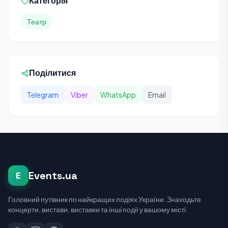
Категорія
Театр
Поділитися
Telegram
Viber
WhatsApp
Email
Events.ua
E
Головний путівник по найкращих подіях України. Знаходьте
концерти, вистави, виставки та інші події у вашому місті.