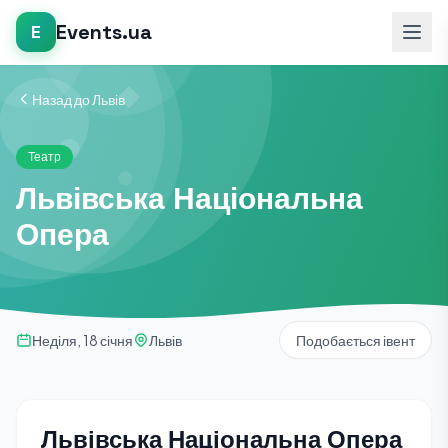
Events.ua
E
Назад до Львів
Театр
Львівська Національна
Опера
Неділя, 18 січня
Львів
Подобається івент
Львівська Національна Опера