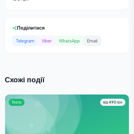
Поділитися
Telegram
Viber
WhatsApp
Email
Схожі події
Театр
від 490 грн