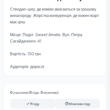
Стендап-шоу, де коміки змагаються за грошову
винагороду. Жорстка конкуренція, де кожен жарт
має ціну.
Місце: Поділ. Sweet Amelie. Вул. Петра
Сагайдачного, 41
Вартість: 150 грн
Аудиторія: дорослі
0
учасників (
0
піде,
0
можливо)
Я піду
Можливо піду