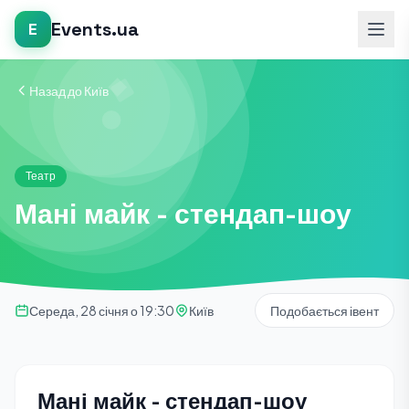
Events.ua
E
Назад до Київ
Театр
Мані майк - стендап-шоу
Середа, 28 січня о 19:30
Київ
Подобається івент
Мані майк - стендап-шоу