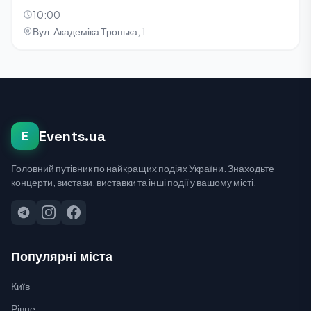
10:00
Вул. Академіка Тронька, 1
Events.ua
E
Головний путівник по найкращих подіях України. Знаходьте
концерти, вистави, виставки та інші події у вашому місті.
Популярні міста
Київ
Рівне