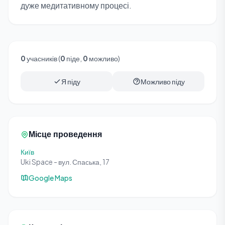
дуже медитативному процесі.
0
учасників (
0
піде,
0
можливо)
Я піду
Можливо піду
Місце проведення
Київ
Uki Space - вул. Спаська, 17
Google Maps