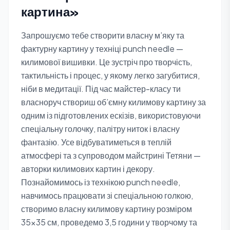
картина»
Запрошуємо тебе створити власну м’яку та
фактурну картину у техніці punch needle —
килимової вишивки. Це зустріч про творчість,
тактильність і процес, у якому легко загубитися,
ніби в медитації. Під час майстер-класу ти
власноруч створиш об’ємну килимову картину за
одним із підготовлених ескізів, використовуючи
спеціальну голочку, палітру ниток і власну
фантазію. Усе відбуватиметься в теплій
атмосфері та з супроводом майстрині Тетяни —
авторки килимових картин і декору.
Познайомимось із технікою punch needle,
навчимось працювати зі спеціальною голкою,
створимо власну килимову картину розміром
35×35 см, проведемо 3,5 години у творчому та