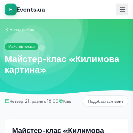
Events.ua
E
Назад до Київ
Майстер-класи
Майстер-клас «Килимова
картина»
Четвер, 21 травня о 18:00
Київ
Подобається івент
Майстер-клас «Килимова