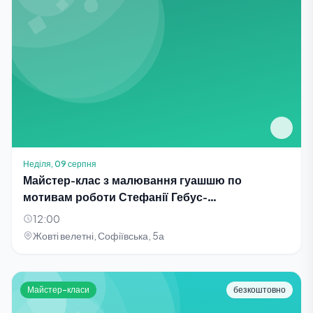
Неділя, 09 серпня
Майстер-клас з малювання гуашшю по
мотивам роботи Стефанії Гебус-
Баранецької «Квіти»
12:00
Жовті велетні, Софіївська, 5а
Майстер-класи
безкоштовно