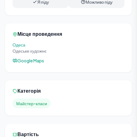
Я піду
Можливо піду
Місце проведення
Одеса
Одеське художнє
Google Maps
Категорія
Майстер-класи
Вартість