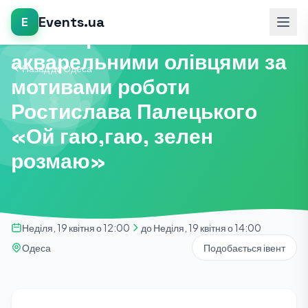
Майстер-класи
Events.ua
E
Майстер-клас з малювання
акварельними олівцями за
Назад до Одеса
мотивами роботи
Ростислава Палецького
«Ой гаю,гаю, зелен
розмаю»
Неділя, 19 квітня о 12:00
до Неділя, 19 квітня о 14:00
Одеса
Подобається івент