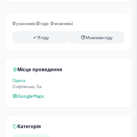
0
учасників (
0
піде,
0
можливо)
Я піду
Можливо піду
Місце проведення
Одеса
Софіївська, 5а
Google Maps
Категорія