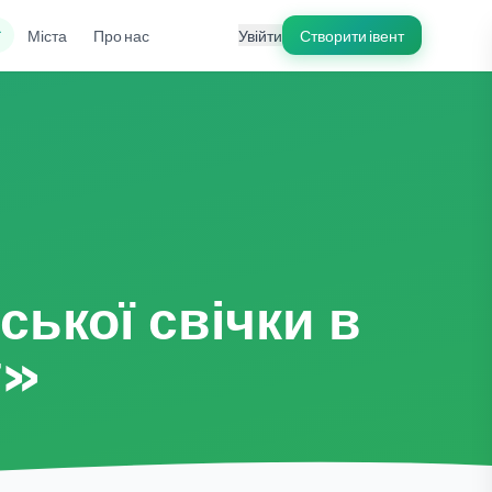
ї
Міста
Про нас
Увійти
Створити івент
ської свічки в
г»