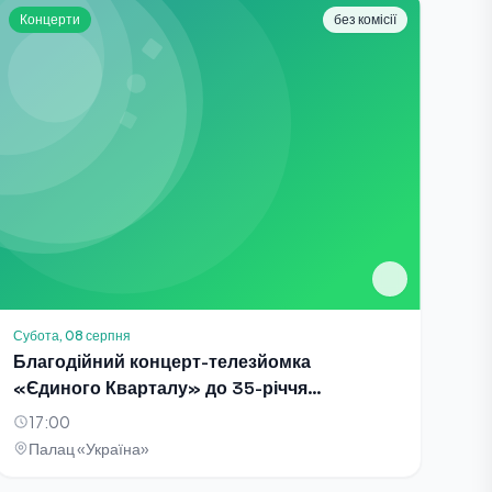
Концерти
без комісії
Субота, 08 серпня
Благодійний концерт-телезйомка
«Єдиного Кварталу» до 35-річчя
Незалежності України
17:00
Палац «Україна»