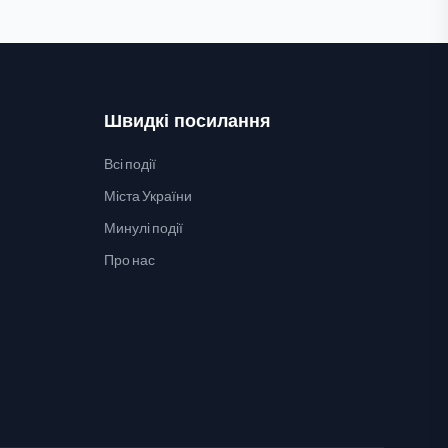
Швидкі посилання
Всі події
Міста України
Минулі події
Про нас