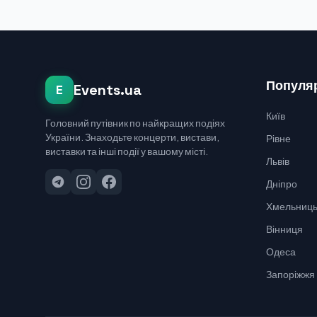
Популяр
Events.ua
E
Київ
Головний путівник по найкращих подіях
України. Знаходьте концерти, вистави,
Рівне
виставки та інші події у вашому місті.
Львів
Дніпро
Хмельниць
Вінниця
Одеса
Запоріжжя