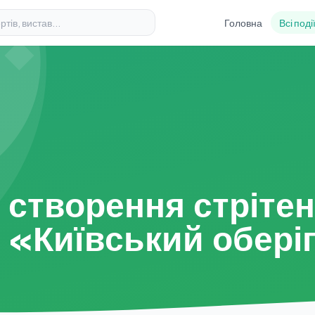
Головна
Всі поді
 створення стрітен
 «Київський обері