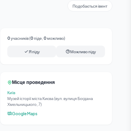
Подобається івент
0
учасників (
0
піде,
0
можливо)
Я піду
Можливо піду
Місце проведення
Київ
Музей історії міста Києва (вул. вулиця Богдана
Хмельницького, 7)
Google Maps