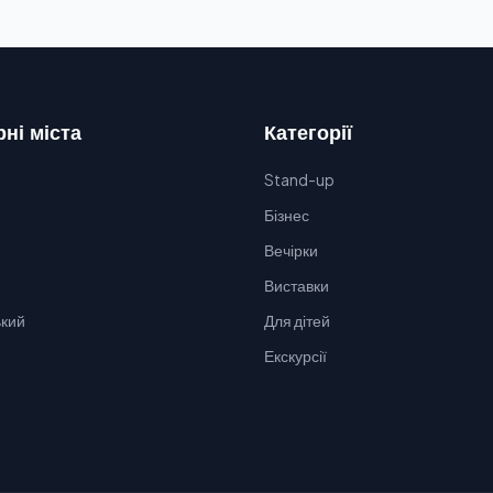
ні міста
Категорії
Stand-up
Бізнес
Вечірки
Виставки
кий
Для дітей
Екскурсії