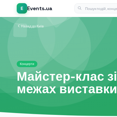
Events.ua
E
Назад до Київ
Концерти
Майстер-клас зі
межах виставки