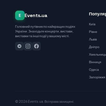
Популяр
Events.ua
E
Київ
Головний путівник по найкращих подіях
України. Знаходьте концерти, вистави,
Рівне
виставки та інші події у вашому місті.
Львів
Дніпро
Хмельниць
Вінниця
Одеса
Запоріжжя
© 2026 Events.ua. Всі права захищені.