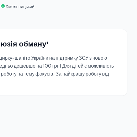
0
Хмельницький
люзія обману'
цирку-шапіто України на підтримку ЗСУ з новою
редньо дешевше на 100 грн! Для дітей є можливість
роботу на тему фокусів. За найкращу роботу від