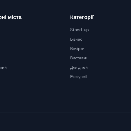
ні міста
Категорії
Stand-up
Бізнес
Вечірки
Виставки
кий
Для дітей
Екскурсії