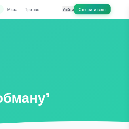
ї
Міста
Про нас
Увійти
Створити івент
обману'