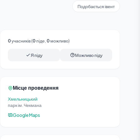
Подобається івент
0
учасників (
0
піде,
0
можливо)
Я піду
Можливо піду
Місце проведення
Хмельницький
парк ім. Чекмана
Google Maps