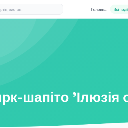
Головна
Всі поді
рк-шапіто 'Ілюзія 