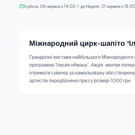
Субота, 06 червня о 14:00
до Неділя, 21 червня о 18:0
Міжнародний цирк-шапіто 'І
Грандіозні вистави найбільшого Міжнародного 
програмою 'Ілюзія обману'. Акція: квитки попе
отримати сувенір за намальовану або створену 
артистів передбачено приз у розмірі 1000 грн.