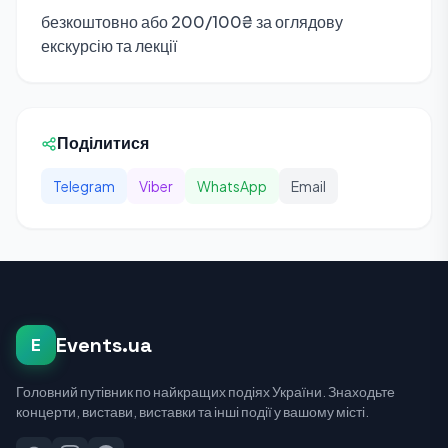
безкоштовно або 200/100₴ за оглядову
екскурсію та лекції
Поділитися
Telegram
Viber
WhatsApp
Email
Events.ua
E
Головний путівник по найкращих подіях України. Знаходьте
концерти, вистави, виставки та інші події у вашому місті.