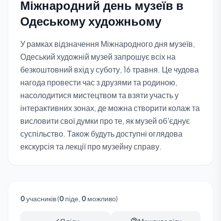
Міжнародний день музеїв в
Одеському художньому
У рамках відзначення Міжнародного дня музеїв,
Одеський художній музей запрошує всіх на
безкоштовний вхід у суботу, 16 травня. Це чудова
нагода провести час з друзями та родиною,
насолодитися мистецтвом та взяти участь у
інтерактивних зонах, де можна створити колаж та
висловити свої думки про те, як музей об'єднує
суспільство. Також будуть доступні оглядова
екскурсія та лекції про музейну справу.
0
учасників (
0
піде,
0
можливо)