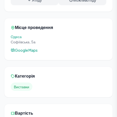
Я піду
Можливо піду
Місце проведення
Одеса
Софіївська, 5а
Google Maps
Категорія
Виставки
Вартість