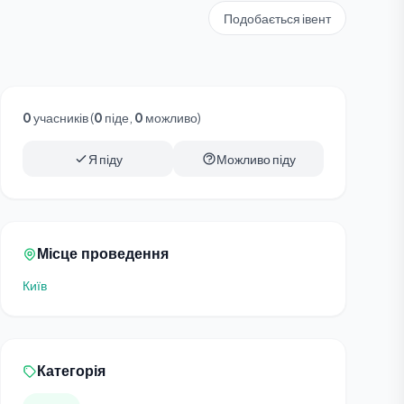
Подобається івент
0
учасників (
0
піде,
0
можливо)
Я піду
Можливо піду
Місце проведення
Київ
Категорія