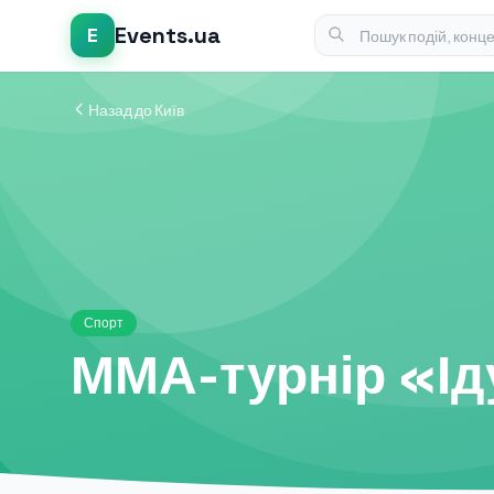
Events.ua
E
Назад до Київ
Спорт
ММА-турнір «Ід