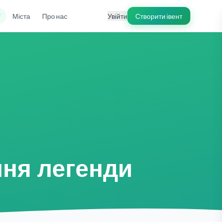
ї
Міста
Про нас
Увійти
Створити івент
ння легенди