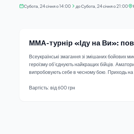
Субота, 24 січня о 14:00
до Субота, 24 січня о 21:00
ММА-турнір «Іду на Ви»: по
Всеукраїнські змагання зі змішаних бойових мист
героїзму об'єднують найкращих бійців. Аматори
випробовують себе в чесному бою. Приходь на
Вартість: від 600 грн