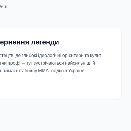
Київ
вернення легенди
ецтв, де глибокі ідеологічні орієнтири та культ
 чи профі — тут зустрічаються найсильніші й
 наймасштабнішу ММА-подію в Україні!