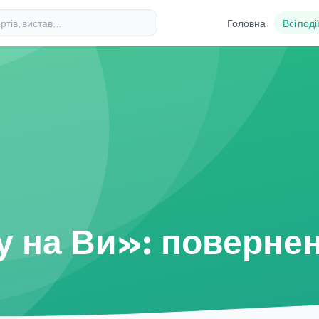
Головна
Всі поді
у на Ви»: поверне