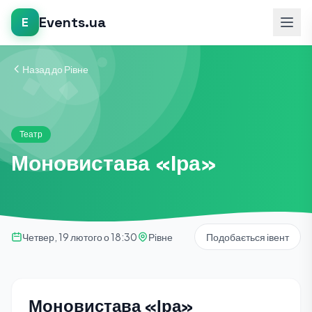
Events.ua
E
Назад до Рівне
Театр
Моновистава «Іра»
Четвер, 19 лютого о 18:30
Рівне
Подобається івент
Моновистава «Іра»