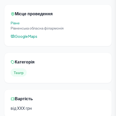
Місце проведення
Рівне
Рівненська обласна філармонія
Google Maps
Категорія
Театр
Вартість
від XXX грн