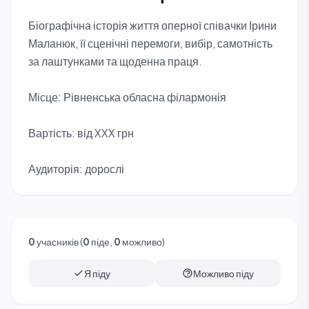
Біографічна історія життя оперної співачки Ірини
Маланюк, її сценічні перемоги, вибір, самотність
за лаштунками та щоденна праця.
Місце: Рівненська обласна філармонія
Вартість: від XXX грн
Аудиторія: дорослі
0
учасників (
0
піде,
0
можливо)
Я піду
Можливо піду