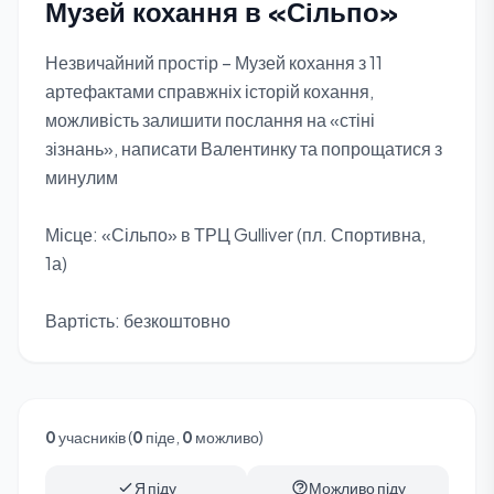
Музей кохання в «Сільпо»
Незвичайний простір – Музей кохання з 11
артефактами справжніх історій кохання,
можливість залишити послання на «стіні
зізнань», написати Валентинку та попрощатися з
минулим
Місце: «Сільпо» в ТРЦ Gulliver (пл. Спортивна,
1а)
Вартість: безкоштовно
0
учасників (
0
піде,
0
можливо)
Я піду
Можливо піду