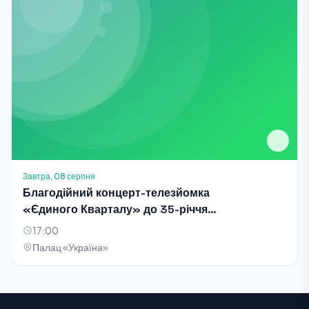
Завтра, 08 серпня
Благодійний концерт-телезйомка
«Єдиного Кварталу» до 35-річчя
Незалежності України
17:00
Палац «Україна»