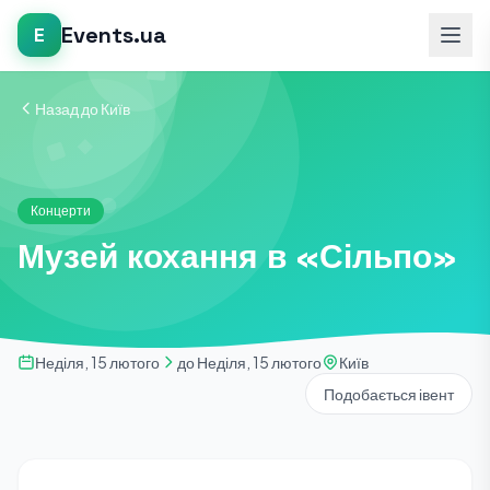
Events.ua
E
Назад до Київ
Концерти
Музей кохання в «Сільпо»
Неділя, 15 лютого
до Неділя, 15 лютого
Київ
Подобається івент