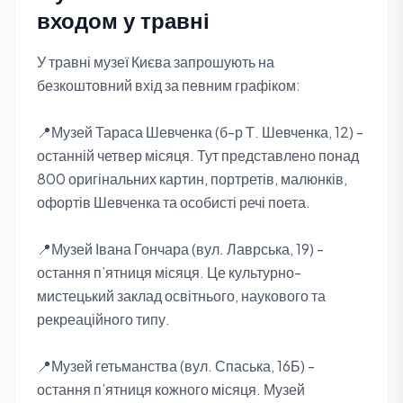
входом у травні
У травні музеї Києва запрошують на
безкоштовний вхід за певним графіком:
📍Музей Тараса Шевченка (б-р Т. Шевченка, 12) -
останній четвер місяця. Тут представлено понад
800 оригінальних картин, портретів, малюнків,
офортів Шевченка та особисті речі поета.
📍Музей Івана Гончара (вул. Лаврська, 19) -
остання п’ятниця місяця. Це культурно-
мистецький заклад освітнього, наукового та
рекреаційного типу.
📍Музей гетьманства (вул. Спаська, 16Б) -
остання п’ятниця кожного місяця. Музей