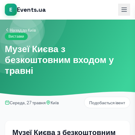
Events.ua
E
Назад до Київ
Виставки
Музеї Києва з
безкоштовним входом у
травні
Середа, 27 травня
Київ
Подобається івент
Музеї Києва з безкоштовним