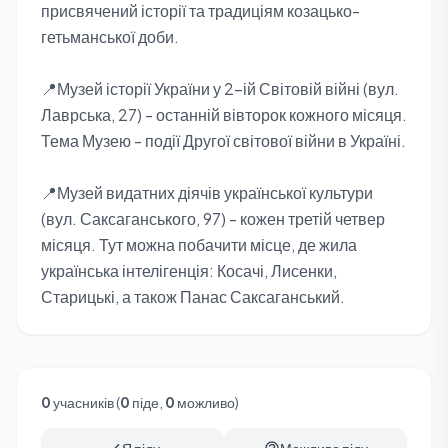
присвячений історії та традиціям козацько-
гетьманської доби.
📍Музей історії України у 2-ій Світовій війні (вул.
Лаврська, 27) - останній вівторок кожного місяця.
Тема Музею - події Другої світової війни в Україні.
📍Музей видатних діячів української культури
(вул. Саксаганського, 97) - кожен третій четвер
місяця. Тут можна побачити місце, де жила
українська інтелігенція: Косачі, Лисенки,
Старицькі, а також Панас Саксаганський.
0
учасників (
0
піде,
0
можливо)