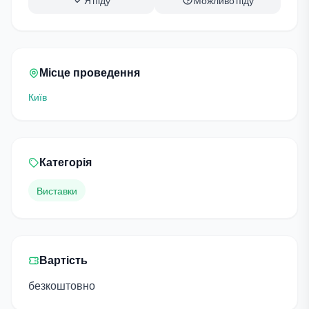
Я піду
Можливо піду
Місце проведення
Київ
Категорія
Виставки
Вартість
безкоштовно