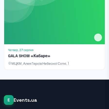
Четвер, 27 серпня
GALA SHOW «Кабаре»
МЦКМ, Алея Героїв Небесної Сотні, 1
Events.ua
E