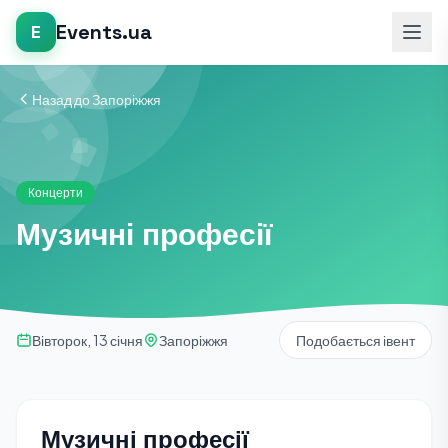
Events.ua
E
Назад до Запоріжжя
Концерти
Музичні професії
Вівторок, 13 січня
Запоріжжя
Подобається івент
Музичні професії