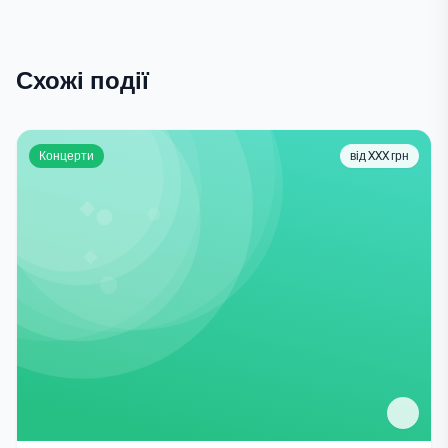
Схожі події
Концерти
від XXX грн