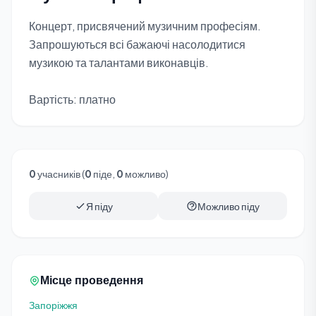
Концерт, присвячений музичним професіям.
Запрошуються всі бажаючі насолодитися
музикою та талантами виконавців.
Вартість: платно
0
учасників (
0
піде,
0
можливо)
Я піду
Можливо піду
Місце проведення
Запоріжжя