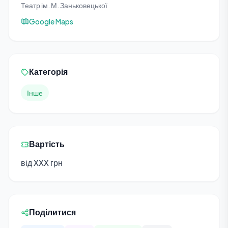
Театр ім. М. Заньковецької
Google Maps
Категорія
Інше
Вартість
від XXX грн
Поділитися