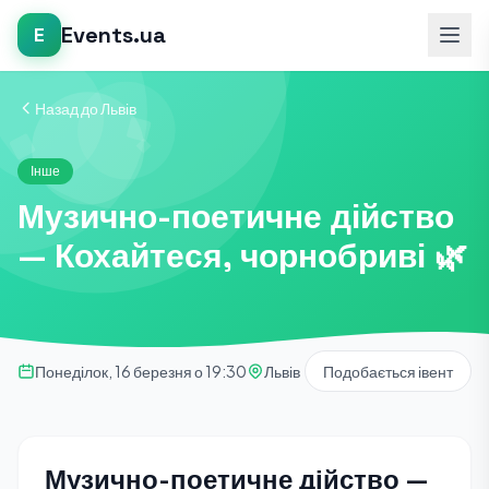
Events.ua
E
Назад до Львів
Інше
Музично-поетичне дійство
— Кохайтеся, чорнобриві 🌿
Понеділок, 16 березня о 19:30
Львів
Подобається івент
Музично-поетичне дійство —