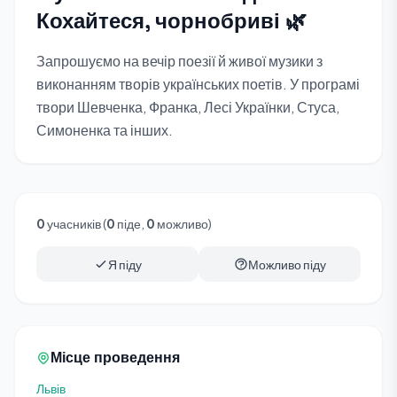
Кохайтеся, чорнобриві 🌿
Запрошуємо на вечір поезії й живої музики з
виконанням творів українських поетів. У програмі
твори Шевченка, Франка, Лесі Українки, Стуса,
Симоненка та інших.
0
учасників (
0
піде,
0
можливо)
Я піду
Можливо піду
Місце проведення
Львів