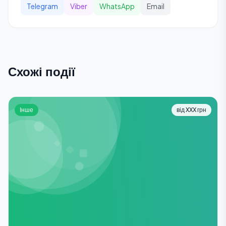
Telegram
Viber
WhatsApp
Email
Схожі події
Інше
від XXX грн