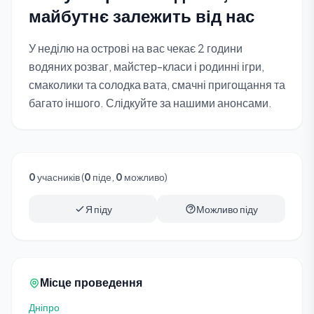
майбутнє залежить від нас
У неділю на острові на вас чекає 2 години
водяних розваг, майстер-класи і родинні ігри,
смаколики та солодка вата, смачні пригощання та
багато іншого. Слідкуйте за нашими анонсами.
0
учасників (
0
піде,
0
можливо)
Я піду
Можливо піду
Місце проведення
Дніпро