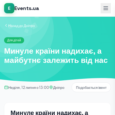
Events.ua
E
Назад до Дніпро
Для дітей
Минуле країни надихає, а
майбутнє залежить від нас
Неділя, 12 липня о 13:00
Дніпро
Подобається івент
Минуле країни надихає, а