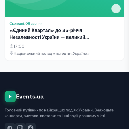
Сьогодні, 08 серпня
«Єдиний Квартал» до 35-річчя
Незалежності України — великий
благодійний концерт-телезйомка
17:00
Національний палац мистецтв «Україна»
Events.ua
E
Головний путівник по найкращих подіях України. Знаходьте
концерти, вистави, виставки та інші події у вашому місті.