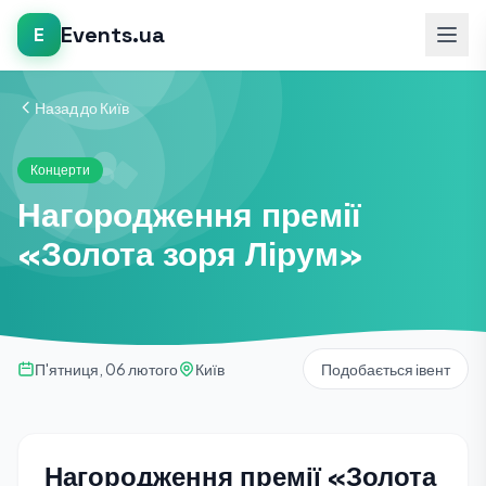
Events.ua
E
Назад до Київ
Концерти
Нагородження премії
«Золота зоря Лірум»
П'ятниця, 06 лютого
Київ
Подобається івент
Нагородження премії «Золота