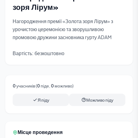
зоря Лірум»
Нагородження премії «Золота зоря Лірум» з
урочистою церемонією та зворушливою
промовою дружини засновника гурту ADAM
Вартість: безкоштовно
0
учасників (
0
піде,
0
можливо)
Я піду
Можливо піду
Місце проведення