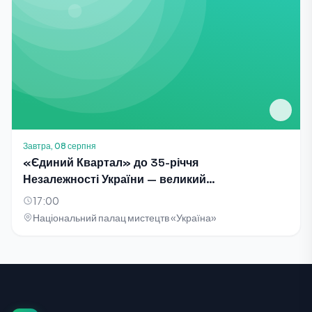
Завтра, 08 серпня
«Єдиний Квартал» до 35-річчя
Незалежності України — великий
благодійний концерт-телезйомка
17:00
Національний палац мистецтв «Україна»