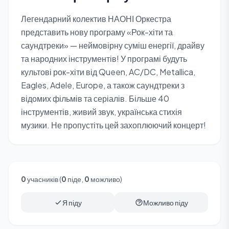
Легендарний колектив НАОНІ Оркестра
представить нову програму «Рок-хіти та
саундтреки» — неймовірну суміш енергії, драйву
та народних інструментів! У програмі будуть
культові рок-хіти від Queen, AC/DC, Metallica,
Eagles, Adele, Europe, а також саундтреки з
відомих фільмів та серіалів. Більше 40
інструментів, живий звук, українська стихія
музики. Не пропустіть цей захоплюючий концерт!
0
учасників (
0
піде,
0
можливо)
Я піду
Можливо піду