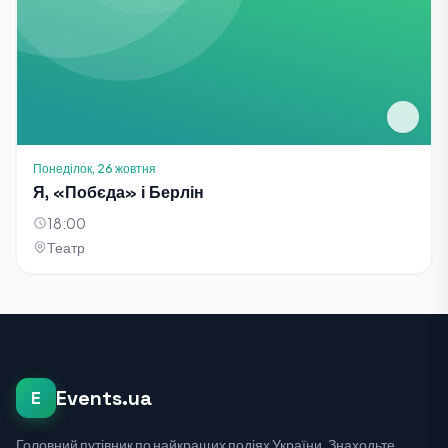
Понеділок, 26 жовтня
Я, «Побєда» і Берлін
18:00
Театр
Events.ua
E
Головний путівник по найкращих подіях України. Знаходьте