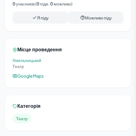
0
учасників (
0
піде,
0
можливо)
Я піду
Можливо піду
Місце проведення
Хмельницький
Театр
Google Maps
Категорія
Театр