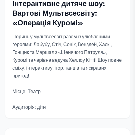
Інтерактивне дитяче шоу:
Вартові Мультвсесвіту:
«Операція Куромі»
Поринь у мультвсесвіт разом із улюбленими
героями: Лабубу, Стіч, Сонік, Венздей, Хаскі,
Гонщик та Маршал з «Щенячого Патруля»,
Куромі та чарівна ведуча Хеллоу Кітті! Шоу повне
сміху, інтерактиву, ігор, танців та яскравих
пригод!
Місце: Театр
Аудиторія: діти