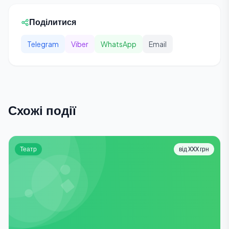
Поділитися
Telegram
Viber
WhatsApp
Email
Схожі події
Театр
від XXX грн