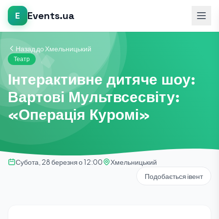
Events.ua
E
Назад до Хмельницький
Театр
Інтерактивне дитяче шоу:
Вартові Мультвсесвіту:
«Операція Куромі»
Субота, 28 березня о 12:00
Хмельницький
Подобається івент