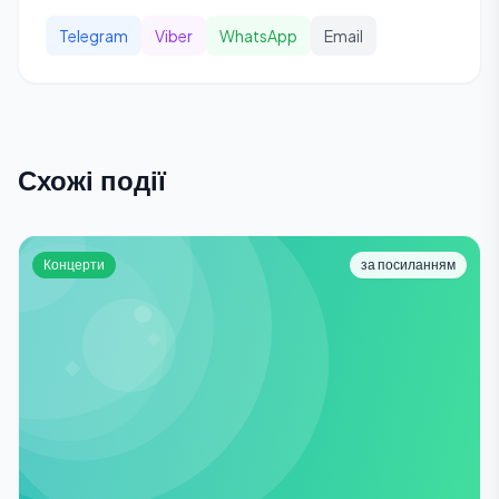
Telegram
Viber
WhatsApp
Email
Схожі події
Концерти
за посиланням