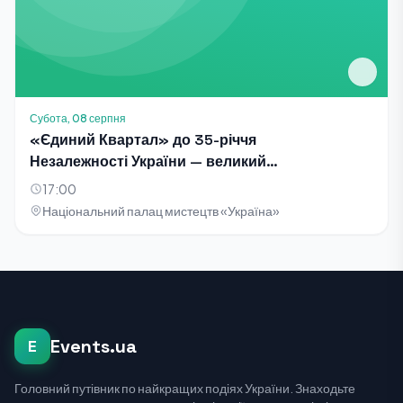
Субота, 08 серпня
«Єдиний Квартал» до 35-річчя
Незалежності України — великий
благодійний концерт-телезйомка
17:00
Національний палац мистецтв «Україна»
Events.ua
E
Головний путівник по найкращих подіях України. Знаходьте