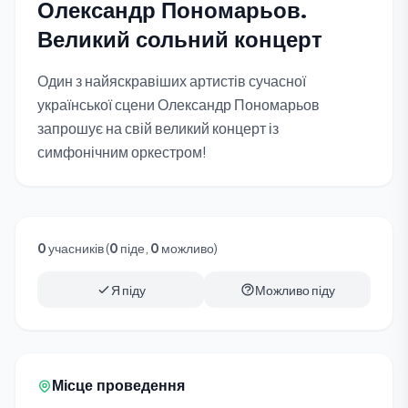
Олександр Пономарьов.
Великий сольний концерт
Один з найяскравіших артистів сучасної
української сцени Олександр Пономарьов
запрошує на свій великий концерт із
симфонічним оркестром!
0
учасників (
0
піде,
0
можливо)
Я піду
Можливо піду
Місце проведення