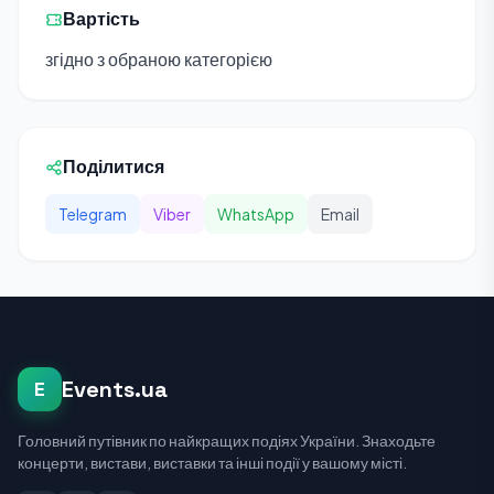
Вартість
згідно з обраною категорією
Поділитися
Telegram
Viber
WhatsApp
Email
Events.ua
E
Головний путівник по найкращих подіях України. Знаходьте
концерти, вистави, виставки та інші події у вашому місті.