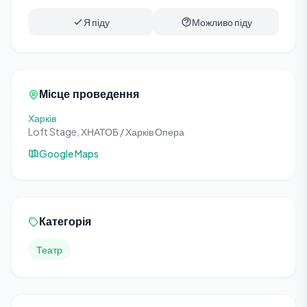
Я піду
Можливо піду
Місце проведення
Харків
Loft Stage, ХНАТОБ / Харків Опера
Google Maps
Категорія
Театр