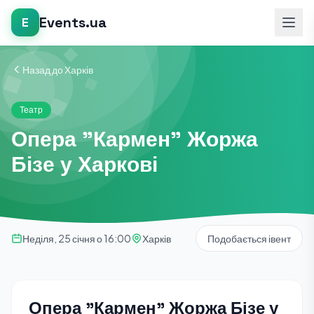
Events.ua
E
Назад до Харків
Театр
Опера "Кармен" Жоржа
Бізе у Харкові
Неділя, 25 січня о 16:00
Харків
Подобається івент
Опера "Кармен" Жоржа Бізе у